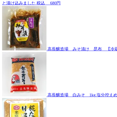
と漬け込みました
税込
680円
高長醸造場 みそ漬け 昆布 【冷
高長醸造場 白みそ 1kg
塩分控え