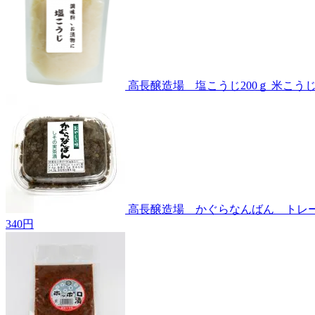
高長醸造場 塩こうじ200ｇ
米こう
高長醸造場 かぐらなんばん トレ
340円