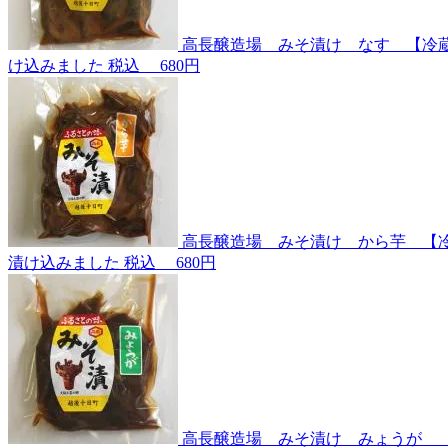
高長醸造場 みそ漬け なす 【冷
け込みました
税込
680円
高長醸造場 みそ漬け から芋 【
漬け込みました
税込
680円
高長醸造場 みそ漬け みょうが 