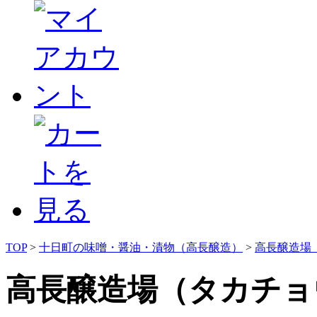
TOP
>
十日町の味噌・醤油・漬物（高長醸造）
>
高長醸造場
高長醸造場（タカチョ