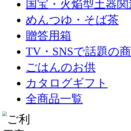
国宝・火焔型土器関
めんつゆ・そば茶
贈答用箱
TV・SNSで話題の
ごはんのお供
カタログギフト
全商品一覧