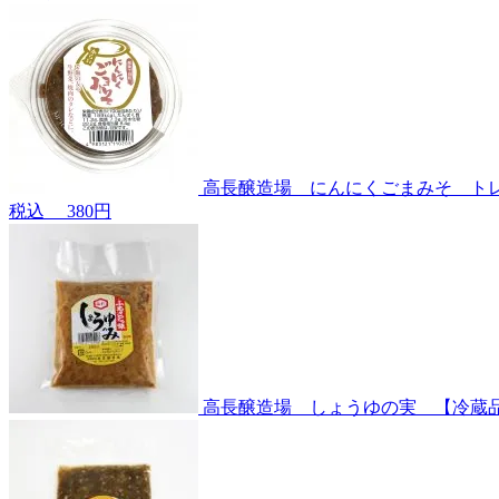
高長醸造場 にんにくごまみそ ト
税込
380円
高長醸造場 しょうゆの実 【冷蔵