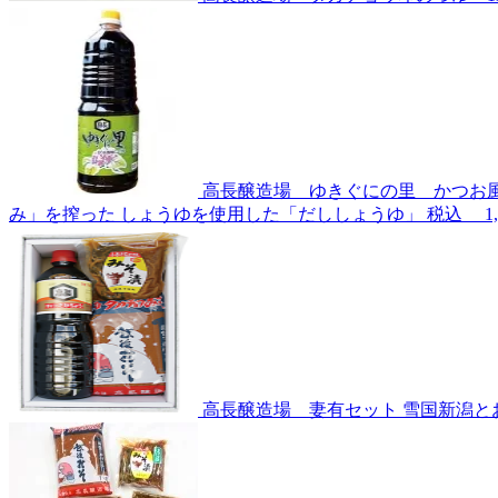
高長醸造場 ゆきぐにの里 かつお風
み」を搾った しょうゆを使用した「だししょうゆ」
税込
1
高長醸造場 妻有セット
雪国新潟と