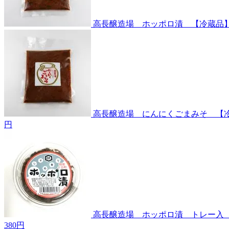
高長醸造場 ホッポロ漬 【冷蔵品
高長醸造場 にんにくごまみそ 【
円
高長醸造場 ホッポロ漬 トレー入
380円