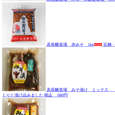
高長醸造場 赤みそ 1kg
豆麹
高長醸造場 みそ漬け ミックス 
くりと漬け込みました
税込
680円