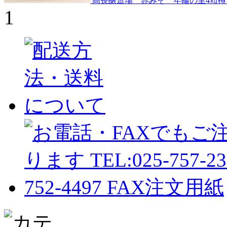
高長醸造場 赤みそ 年輪の里4㎏樽
1