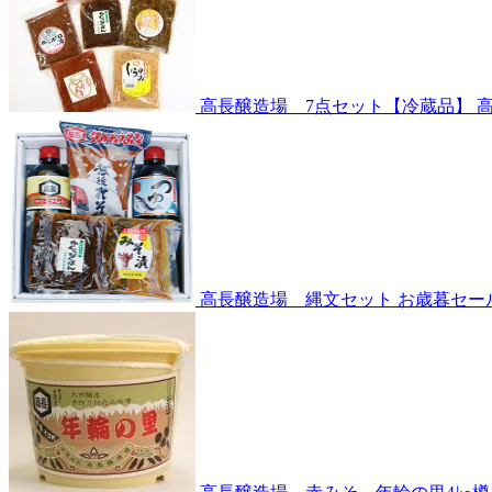
高長醸造場 7点セット【冷蔵品】
高長醸造場 縄文セット
お歳暮セー