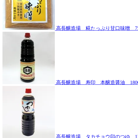
高長醸造場 糀たっぷり甘口味噌 7
高長醸造場 寿印 本醸造醤油 180
高長醸造場 タカチョウ印のつゆ 1