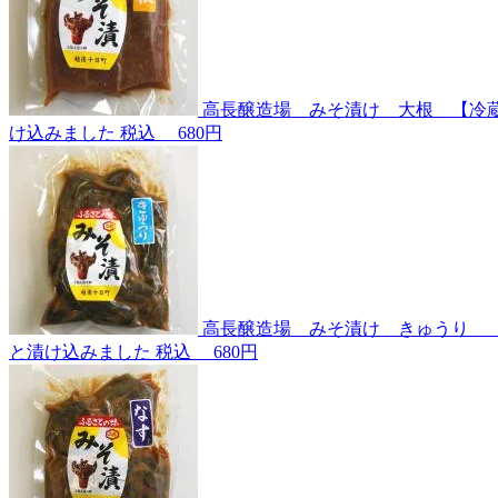
高長醸造場 みそ漬け 大根 【冷
け込みました
税込
680円
高長醸造場 みそ漬け きゅうり 
と漬け込みました
税込
680円