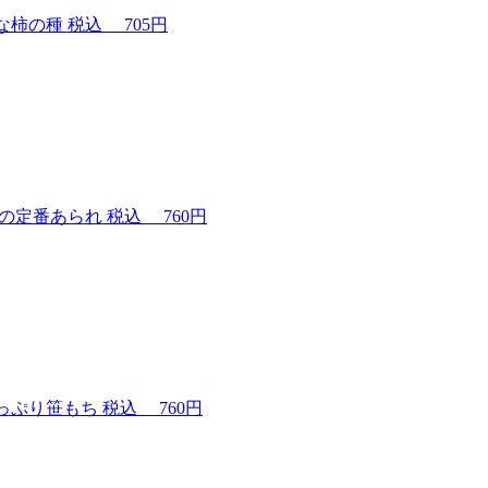
な柿の種
税込
705円
の定番あられ
税込
760円
っぷり笹もち
税込
760円