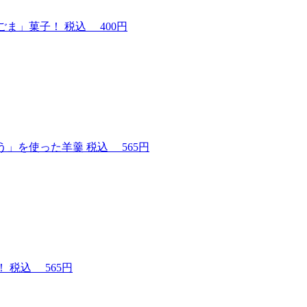
ごま」菓子！
税込
400円
う」を使った羊羹
税込
565円
！
税込
565円