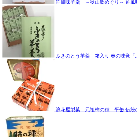
笹風味羊羹 ～秋山郷めぐり～
笹風
ふきのとう羊羹 箱入り
春の味覚「
浪花屋製菓 元祖柿の種 平缶
伝統