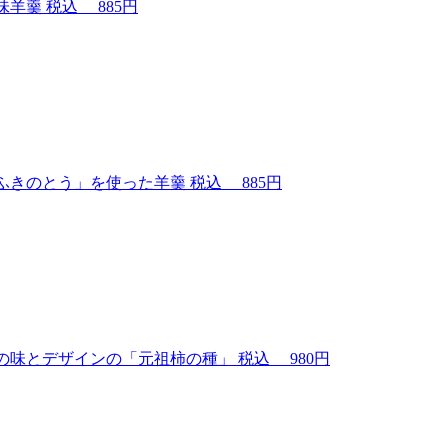
味羊羹
税込
885円
ふきのとう」を使った羊羹
税込
885円
の味とデザインの「元祖柿の種」
税込
980円