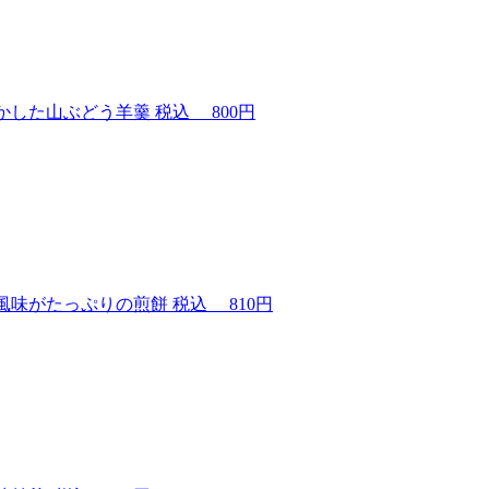
かした山ぶどう羊羹
税込
800円
風味がたっぷりの煎餅
税込
810円