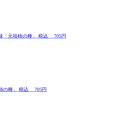
味「元祖柿の種」
税込
705円
柿の種」
税込
705円