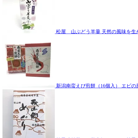
松屋 山ぶどう羊羹
天然の風味を生
新潟南蛮えび煎餅（16個入）
エビの