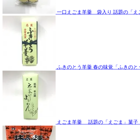
一口えごま羊羹 袋入り
話題の「え
ふきのとう羊羹
春の味覚「ふきのと
えごま羊羹
話題の「えごま」菓子