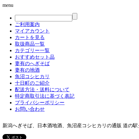
menu
ご利用案内
マイアカウント
カートを見る
取扱商品一覧
カテゴリー一覧
おすすめセット品
妻有のへぎそば
妻有の地酒
魚沼コシヒカリ
十日町のご紹介
配送方法・送料について
特定商取引法に基づく表記
プライバシーポリシー
お問い合わせ
新潟へぎそば、日本酒地酒、魚沼産コシヒカリの通販 道の