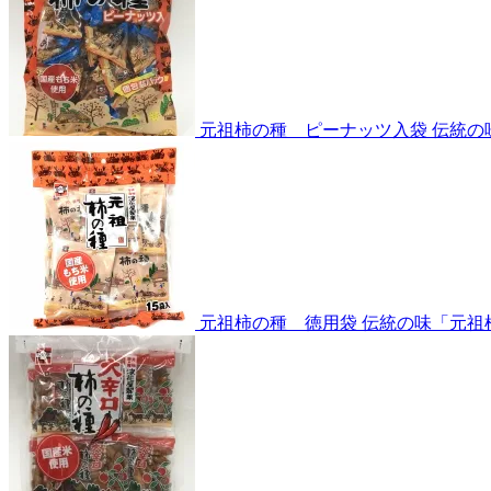
元祖柿の種 ピーナッツ入袋
伝統の
元祖柿の種 徳用袋
伝統の味「元祖