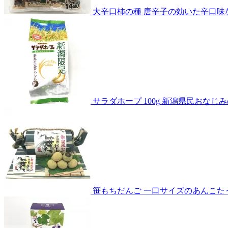
大辛口柿の種
唐辛子の効いた辛口味
サラダホープ 100g
新潟県民おなじみ
笹もちだんご
一口サイズのあんこた