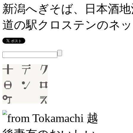
新潟へぎそば、日本酒地
道の駅クロステンのネッ