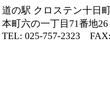
道の駅 クロステン十日町 
本町六の一丁目71番地26
TEL: 025-757-2323 FAX: