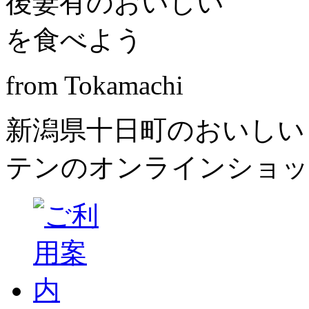
from Tokamachi
新潟県十日町のおいしい
テンのオンラインショッ