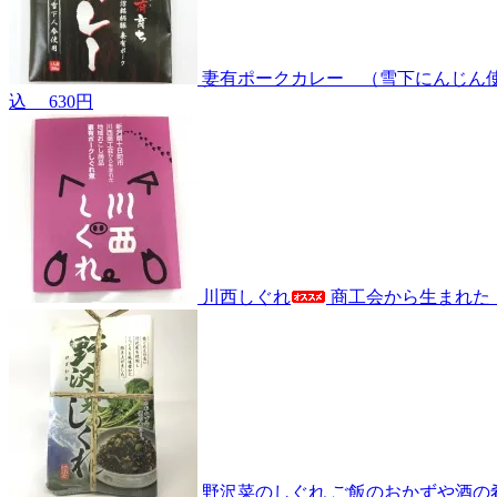
妻有ポークカレー （雪下にんじん使
込
630円
川西しぐれ
商工会から生まれた
野沢菜のしぐれ
ご飯のおかずや酒の