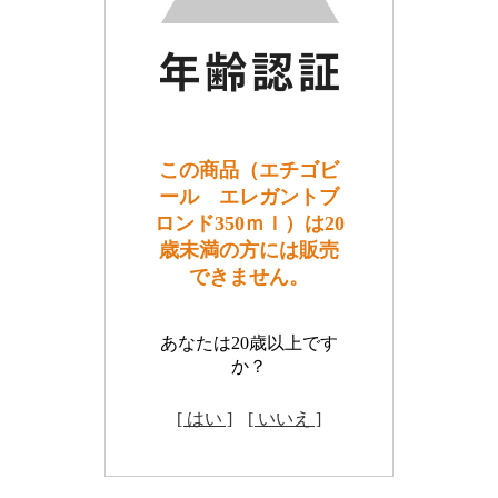
この商品（エチゴビ
ール エレガントブ
ロンド350ｍｌ）は20
歳未満の方には販売
できません。
あなたは20歳以上です
か？
[ はい ]
[ いいえ ]