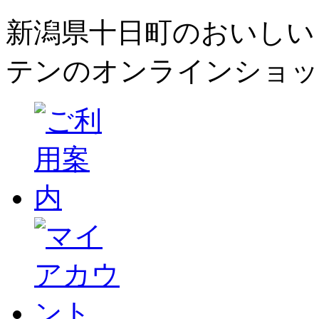
新潟県十日町のおいしい
テンのオンラインショッ