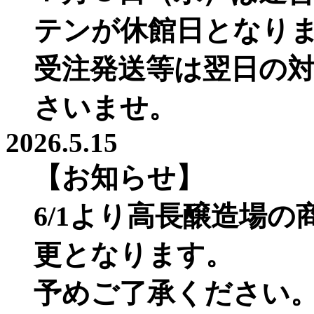
テンが休館日となり
受注発送等は翌日の
さいませ。
2026.5.15
【お知らせ】
6/1より高長醸造場
更となります。
予めご了承ください