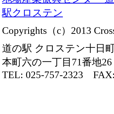
Copyrights（c）2013 Cross1
道の駅 クロステン十日町 
本町六の一丁目71番地26
TEL: 025-757-2323 FAX: