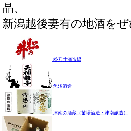
晶、
新潟越後妻有の地酒をぜ
松乃井酒造場
魚沼酒造
津南の酒蔵（苗場酒造・津南醸造）