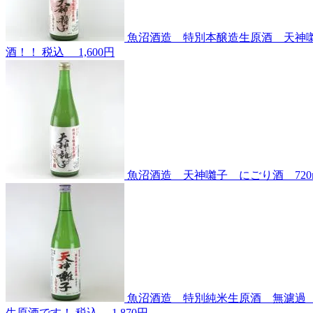
魚沼酒造 特別本醸造生原酒 天神囃子
酒！！
税込
1,600円
魚沼酒造 天神囃子 にごり酒 720m
魚沼酒造 特別純米生原酒 無濾過 
生原酒です！
税込
1,870円