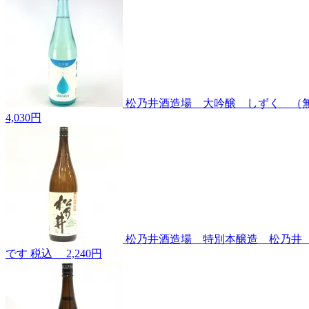
松乃井酒造場 大吟醸 しずく （無
4,030円
松乃井酒造場 特別本醸造 松乃井 
です
税込
2,240円