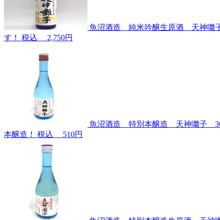
魚沼酒造 純米吟醸生原酒 天神囃子 
す！
税込
2,750円
魚沼酒造 特別本醸造 天神囃子 30
本醸造！
税込
510円