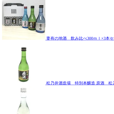
妻有の地酒 飲み比べ300ｍｌ×3本
松乃井酒造場 特別本醸造 原酒 松乃井