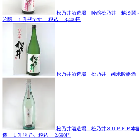
松乃井酒造場 吟醸松乃井 越淡麗～
吟醸 １升瓶です
税込
3,400円
松乃井酒造場 松乃井 純米吟醸酒 
松乃井酒造場 松乃井ＳＵＰＥＲ本醸
造 １升瓶です
税込
2,690円