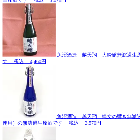
魚沼酒造 越天翔 大吟醸無濾過生原酒
す！
税込
4,460円
魚沼酒造 越天翔 縄文の響き無濾過生
使用）の無濾過生原酒です！
税込
3,570円