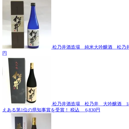
松乃井酒造場 純米大吟醸酒 松乃井
円
松乃井酒造場 松乃井 大吟醸酒 1
えある第1位の県知事賞を受賞！
税込
6,830円