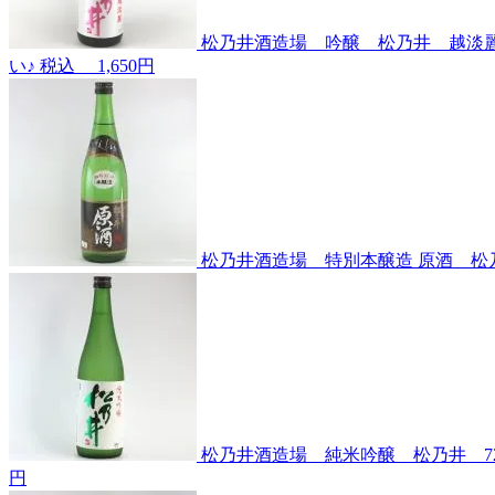
松乃井酒造場 吟醸 松乃井 越淡麗～
い♪
税込
1,650円
松乃井酒造場 特別本醸造 原酒 松乃井
松乃井酒造場 純米吟醸 松乃井 72
円