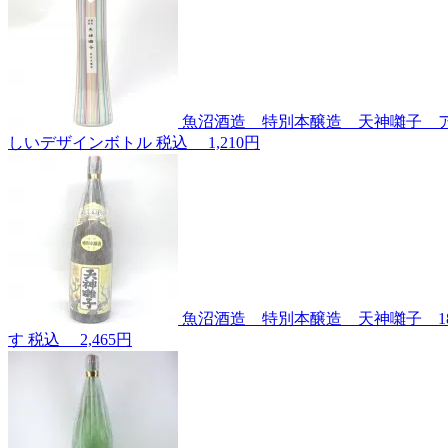
魚沼酒造 特別本醸造 天神囃子 アー
しいデザインボトル
税込
1,210円
魚沼酒造 特別本醸造 天神囃子 1
す
税込
2,465円