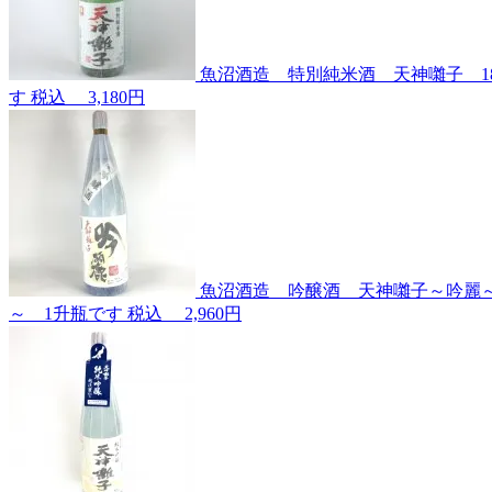
魚沼酒造 特別純米酒 天神囃子 1
す
税込
3,180円
魚沼酒造 吟醸酒 天神囃子～吟麗～
～ 1升瓶です
税込
2,960円