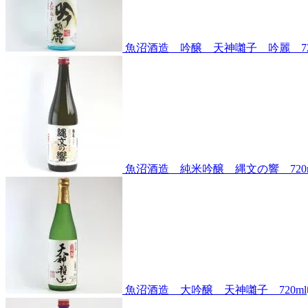
魚沼酒造 吟醸 天神囃子 吟麗 72
魚沼酒造 純米吟醸 縄文の響 720m
魚沼酒造 大吟醸 天神囃子 720ml