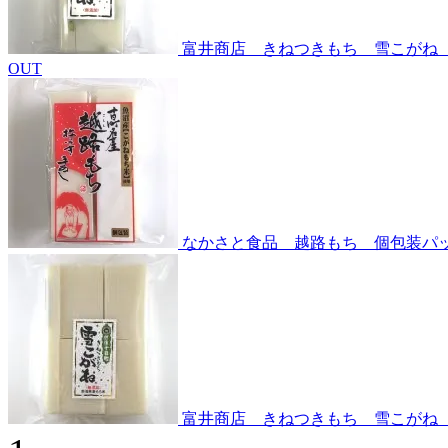
富井商店 きねつきもち 雪こがね
OUT
なかさと食品 越路もち 個包装パッ
富井商店 きねつきもち 雪こがね 