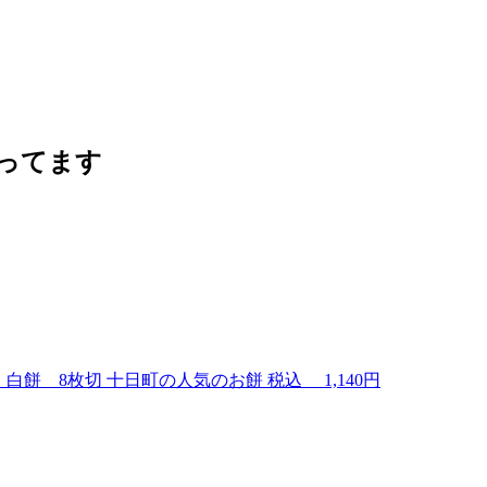
 白餅 8枚切
十日町の人気のお餅
税込
1,140円