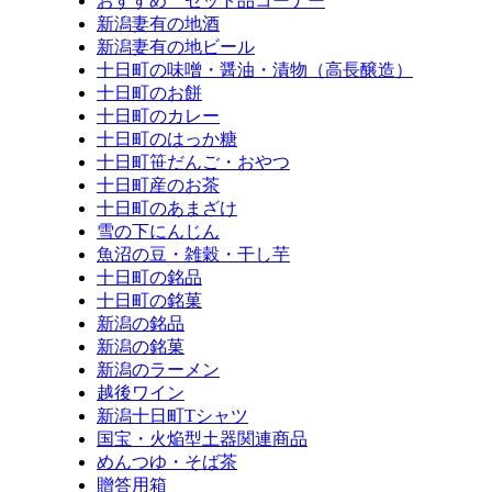
おすすめ セット品コーナー
新潟妻有の地酒
新潟妻有の地ビール
十日町の味噌・醤油・漬物（高長醸造）
十日町のお餅
十日町のカレー
十日町のはっか糖
十日町笹だんご・おやつ
十日町産のお茶
十日町のあまざけ
雪の下にんじん
魚沼の豆・雑穀・干し芋
十日町の銘品
十日町の銘菓
新潟の銘品
新潟の銘菓
新潟のラーメン
越後ワイン
新潟十日町Tシャツ
国宝・火焔型土器関連商品
めんつゆ・そば茶
贈答用箱