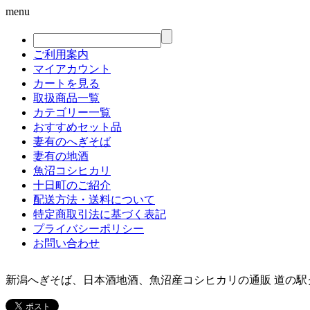
menu
ご利用案内
マイアカウント
カートを見る
取扱商品一覧
カテゴリー一覧
おすすめセット品
妻有のへぎそば
妻有の地酒
魚沼コシヒカリ
十日町のご紹介
配送方法・送料について
特定商取引法に基づく表記
プライバシーポリシー
お問い合わせ
新潟へぎそば、日本酒地酒、魚沼産コシヒカリの通販 道の