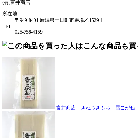
(有)富井商店
所在地
〒949-8401 新潟県十日町市馬場乙1529-1
TEL
025-758-4159
富井商店 きねつきもち 雪こがね