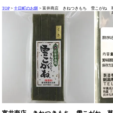
TOP
>
十日町のお餅
> 富井商店 きねつきもち 雪こがね 