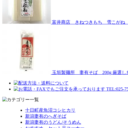
富井商店 きねつきもち 雪こがね 
玉垣製麺所 妻有そば 200g
厳選し
十日町産魚沼コシヒカリ
新潟妻有のへぎそば
新潟妻有のうどん/そうめん