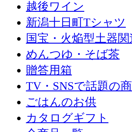
越後ワイン
新潟十日町Tシャツ
国宝・火焔型土器関
めんつゆ・そば茶
贈答用箱
TV・SNSで話題の
ごはんのお供
カタログギフト