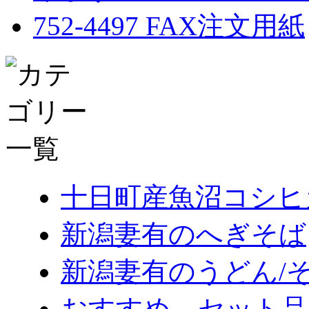
十日町産魚沼コシヒ
新潟妻有のへぎそば
新潟妻有のうどん/
おすすめ セット品