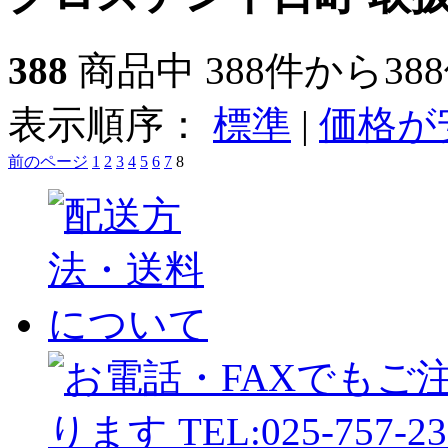
388
商品中 388件から38
表示順序：
標準
|
価格が
前のページ
1
2
3
4
5
6
7
8