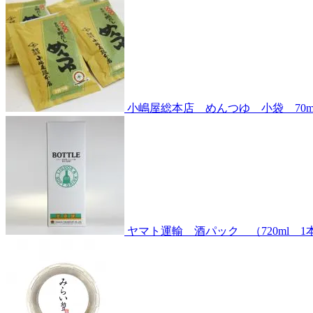
小嶋屋総本店 めんつゆ 小袋 70m
ヤマト運輸 酒パック （720ml 1