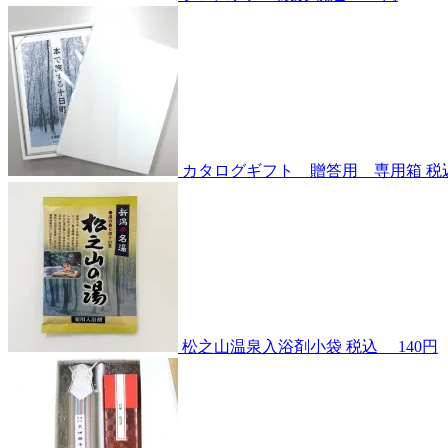
カタログギフト 贈答用 専用箱
松之山温泉入浴剤小袋
税込
140円