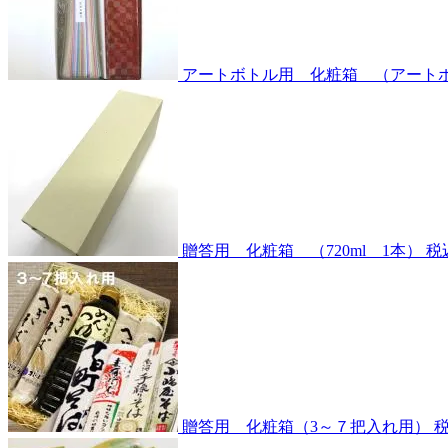
アートボトル用 化粧箱 （アートボト
贈答用 化粧箱 （720ml 1本）
贈答用 化粧箱（3～７把入れ用）