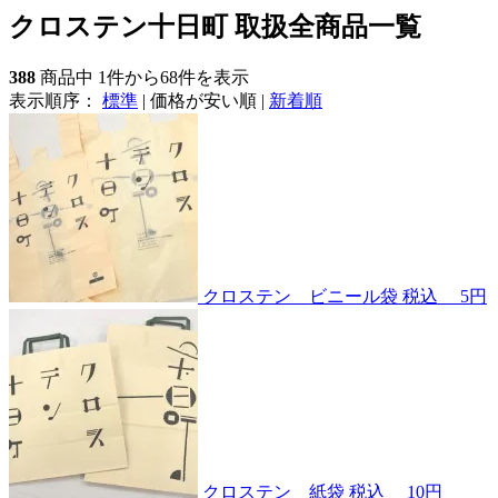
クロステン十日町 取扱全商品一覧
388
商品中 1件から68件を表示
表示順序：
標準
|
価格が安い順
|
新着順
クロステン ビニール袋
税込
5円
クロステン 紙袋
税込
10円