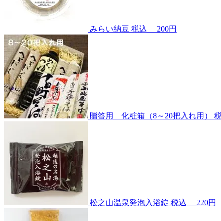
みらい納豆
税込
200円
贈答用 化粧箱（8～20把入れ用）
松之山温泉発泡入浴錠
税込
220円