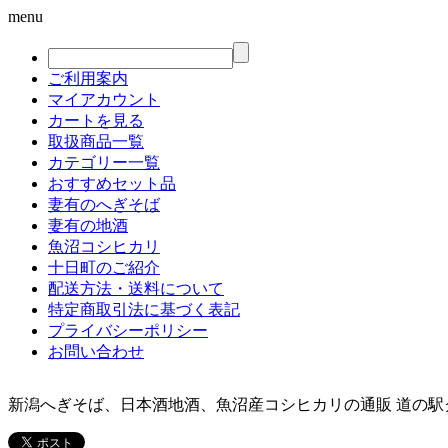
menu
ご利用案内
マイアカウント
カートを見る
取扱商品一覧
カテゴリー一覧
おすすめセット品
妻有のへぎそば
妻有の地酒
魚沼コシヒカリ
十日町のご紹介
配送方法・送料について
特定商取引法に基づく表記
プライバシーポリシー
お問い合わせ
新潟へぎそば、日本酒地酒、魚沼産コシヒカリの通販 道の