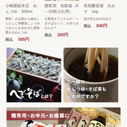
小嶋屋総本店 め
贈答用 化粧箱（8
高長醸造場 白み
んつゆ 300ml
～20把入れ用）
そ 1kg
鰹節・さば節から抽出し
お客様オリジナルの「へ
塩分控えめの白みそ
ただしに本醸造しょうゆ
ぎそばセット」を作りま
840円
税込
とみりんを合わせた風味
せんか？
豊かなめんつゆ
200円
税込
595円
税込