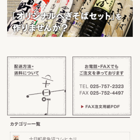
十日町産魚沼コシヒカリ