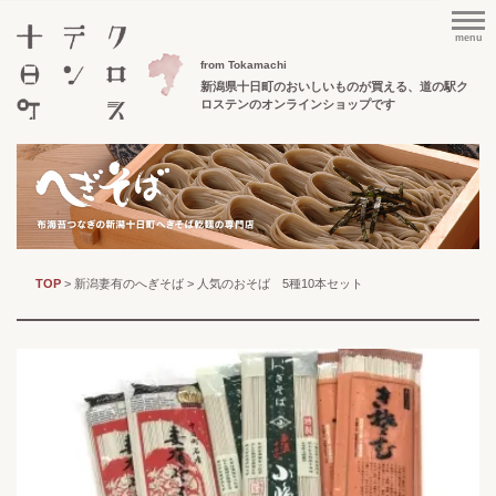
menu
from Tokamachi
新潟県十日町のおいしいものが買える、
道の駅ク
ロステンのオンラインショップです
TOP
>
新潟妻有のへぎそば
> 人気のおそば 5種10本セット