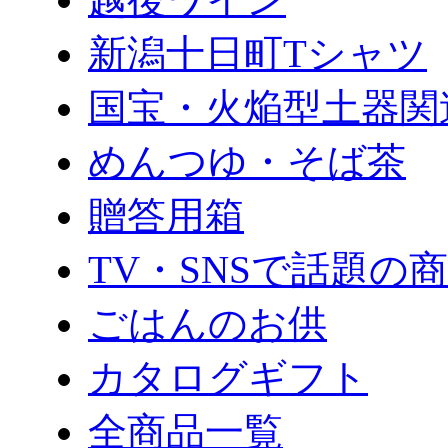
新潟十日町Tシャツ
国宝・火焔型土器関
めんつゆ・そば茶
贈答用箱
TV・SNSで話題の
ごはんのお供
カタログギフト
全商品一覧