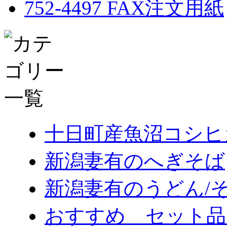
十日町産魚沼コシヒ
新潟妻有のへぎそば
新潟妻有のうどん/
おすすめ セット品