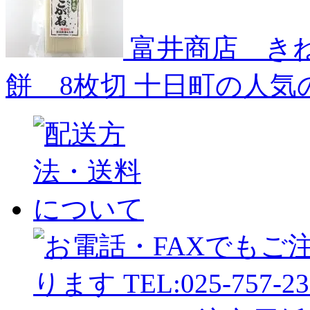
富井商店 き
餅 8枚切
十日町の人気