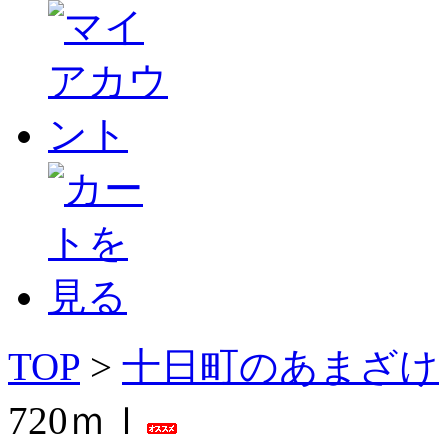
TOP
>
十日町のあまざけ
720ｍｌ