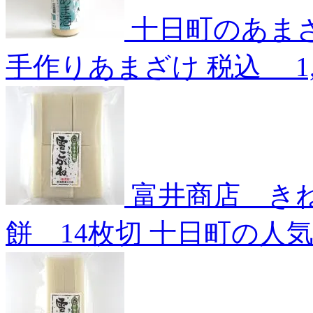
十日町のあまざ
手作りあまざけ
税込
1
富井商店 き
餅 14枚切
十日町の人