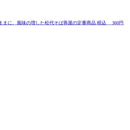
ままに、風味の増した松代そば善屋の定番商品
税込
360円