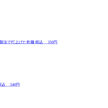
製法で打上げた乾麺
税込
350円
税込
540円