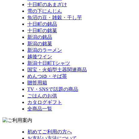
十日町のあまざけ
雪の下にんじん
魚沼の豆・雑穀・干し芋
十日町の銘品
十日町の銘菓
新潟の銘品
新潟の銘菓
新潟のラーメン
越後ワイン
新潟十日町Tシャツ
国宝・火焔型土器関連商品
めんつゆ・そば茶
贈答用箱
TV・SNSで話題の商品
ごはんのお供
カタログギフト
全商品一覧
初めてご利用の方へ
お支払い方法について