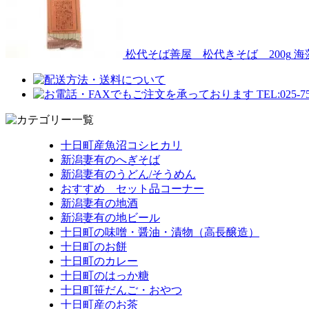
松代そば善屋 松代きそば 200g
海
十日町産魚沼コシヒカリ
新潟妻有のへぎそば
新潟妻有のうどん/そうめん
おすすめ セット品コーナー
新潟妻有の地酒
新潟妻有の地ビール
十日町の味噌・醤油・漬物（高長醸造）
十日町のお餅
十日町のカレー
十日町のはっか糖
十日町笹だんご・おやつ
十日町産のお茶