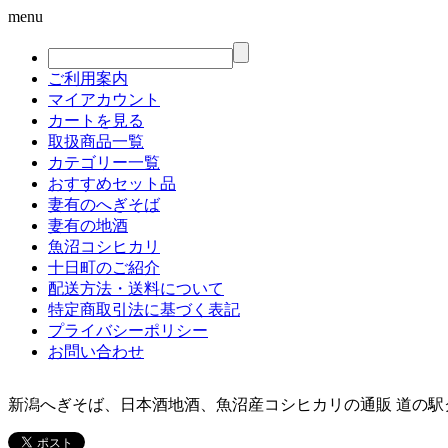
menu
ご利用案内
マイアカウント
カートを見る
取扱商品一覧
カテゴリー一覧
おすすめセット品
妻有のへぎそば
妻有の地酒
魚沼コシヒカリ
十日町のご紹介
配送方法・送料について
特定商取引法に基づく表記
プライバシーポリシー
お問い合わせ
新潟へぎそば、日本酒地酒、魚沼産コシヒカリの通販 道の