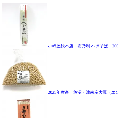
小嶋屋総本店 布乃利 へぎそば 200
2025年度産 魚沼・津南産大豆（エ