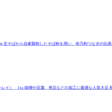
g
玄そばから自家製粉したそば粉を用い、布乃利つなぎの伝承
ンレイ） 1㎏
味噌や豆腐、煮豆などの加工に最適な人気大豆