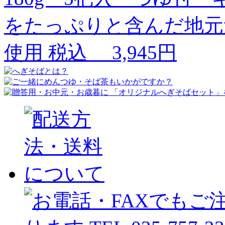
をたっぷりと含んだ地元
使用
税込
3,945円