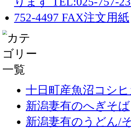
十日町産魚沼コシヒ
新潟妻有のへぎそば
新潟妻有のうどん/