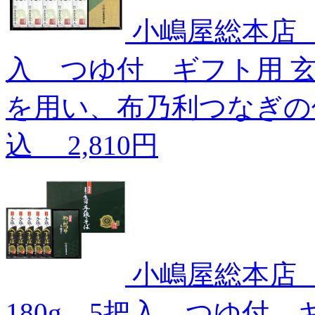
小嶋屋総本店 
入 つゆ付 ギフト用
を用い、布乃利つなぎの
込
2,810円
小嶋屋総本店
180g 5把入 つゆ付 