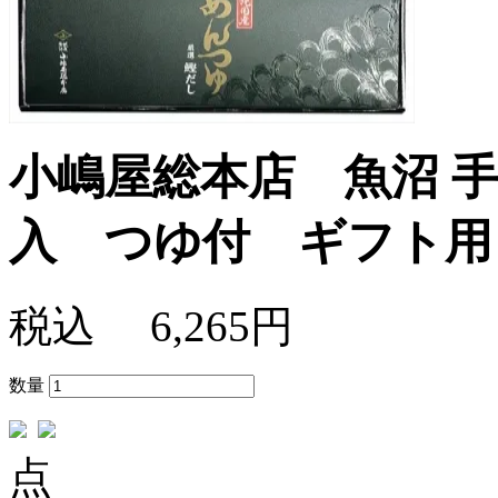
小嶋屋総本店 魚沼 手
入 つゆ付 ギフト用
税込
6,265円
数量
点