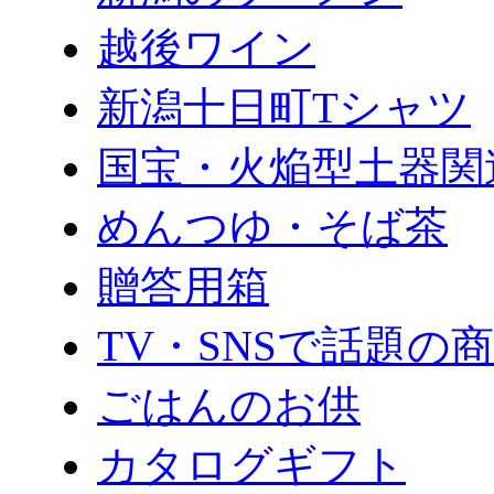
越後ワイン
新潟十日町Tシャツ
国宝・火焔型土器関
めんつゆ・そば茶
贈答用箱
TV・SNSで話題の
ごはんのお供
カタログギフト