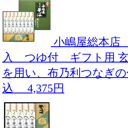
小嶋屋総本店 
入 つゆ付 ギフト用
を用い、布乃利つなぎの
込
4,375円