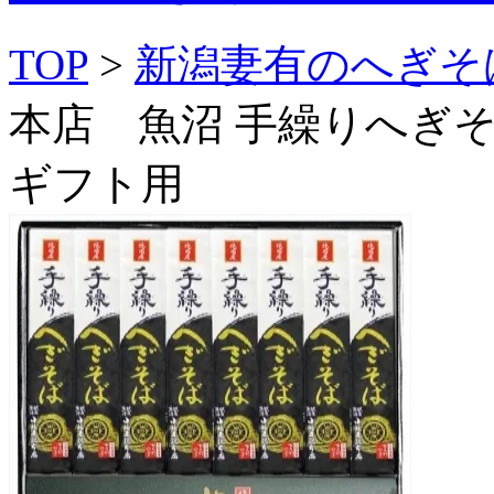
TOP
>
新潟妻有のへぎそ
本店 魚沼 手繰りへぎそ
ギフト用