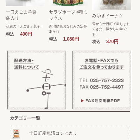
一口えごま羊羹
サラダホープ 4種ミ
みゆきドーナツ
袋入り
ックス
昔から十日町で親しまれ
話題の「えごま」菓子！
新潟県民おなじみの定番
てきた、懐かしの味で
あられ
400円
す。
税込
1,080円
税込
370円
税込
十日町産魚沼コシヒカリ