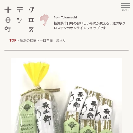
menu
from Tokamachi
新潟県十日町のおいしいものが買える、
道の駅ク
ロステンのオンラインショップです
TOP
>
新潟の銘菓
> 一口羊羹 袋入り