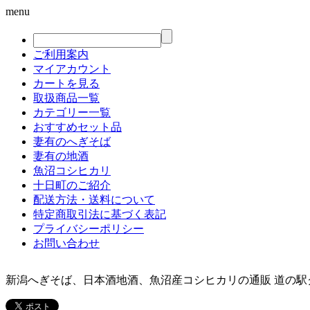
menu
ご利用案内
マイアカウント
カートを見る
取扱商品一覧
カテゴリー一覧
おすすめセット品
妻有のへぎそば
妻有の地酒
魚沼コシヒカリ
十日町のご紹介
配送方法・送料について
特定商取引法に基づく表記
プライバシーポリシー
お問い合わせ
新潟へぎそば、日本酒地酒、魚沼産コシヒカリの通販 道の