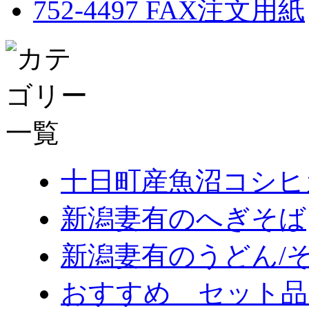
十日町産魚沼コシヒ
新潟妻有のへぎそば
新潟妻有のうどん/
おすすめ セット品