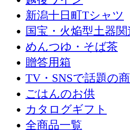
新潟十日町Tシャツ
国宝・火焔型土器関
めんつゆ・そば茶
贈答用箱
TV・SNSで話題の
ごはんのお供
カタログギフト
全商品一覧