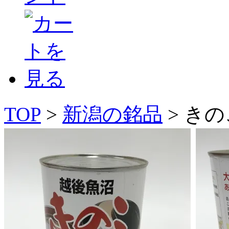
TOP
>
新潟の銘品
> き