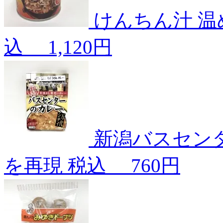
けんちん汁
温
込
1,120円
新潟バスセン
を再現
税込
760円