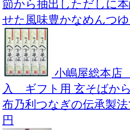
節から抽出しただしに本
せた風味豊かなめんつゆ
小嶋屋総本店 
入 ギフト用
玄そばか
布乃利つなぎの伝承製法
円