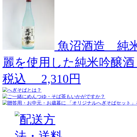
魚沼酒造 純米
麗を使用した純米吟醸酒
税込
2,310円