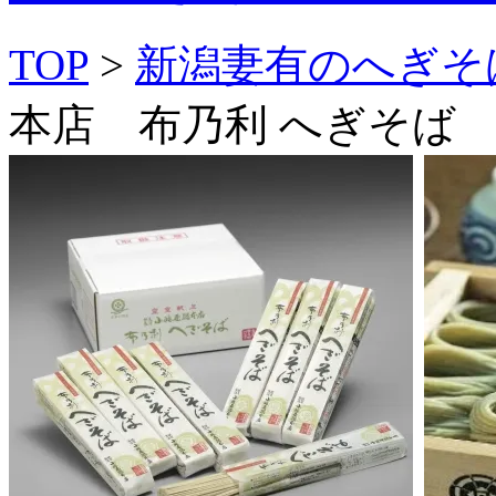
TOP
>
新潟妻有のへぎそ
本店 布乃利 へぎそば 