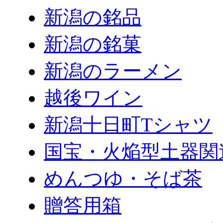
新潟の銘品
新潟の銘菓
新潟のラーメン
越後ワイン
新潟十日町Tシャツ
国宝・火焔型土器関
めんつゆ・そば茶
贈答用箱