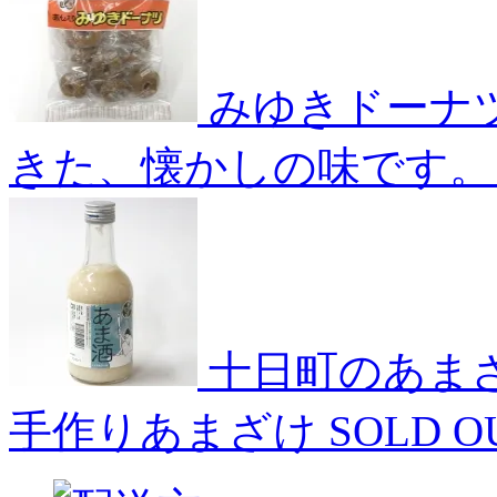
みゆきドーナ
きた、懐かしの味です。
十日町のあまざ
手作りあまざけ
SOLD O