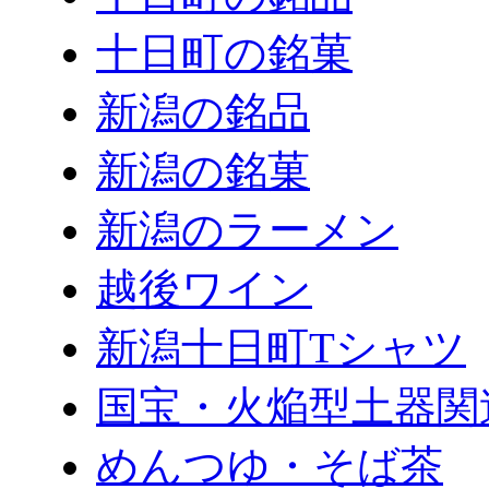
十日町の銘菓
新潟の銘品
新潟の銘菓
新潟のラーメン
越後ワイン
新潟十日町Tシャツ
国宝・火焔型土器関
めんつゆ・そば茶