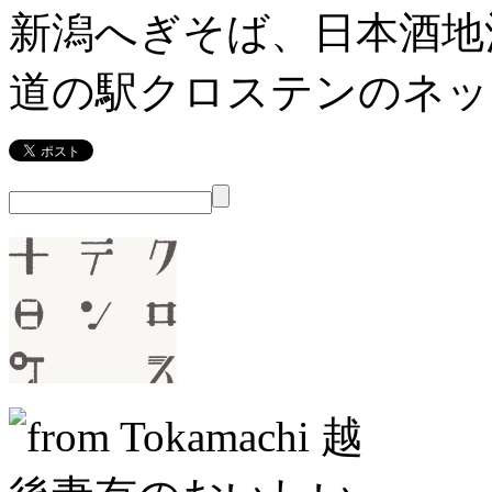
新潟へぎそば、日本酒地
道の駅クロステンのネッ