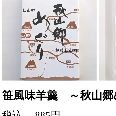
笹風味羊羹 ～秋山郷
税込
885円