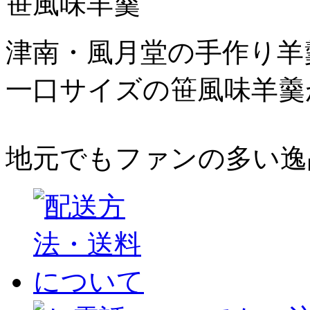
笹風味羊羹
津南・風月堂の手作り羊
一口サイズの笹風味羊羹
地元でもファンの多い逸