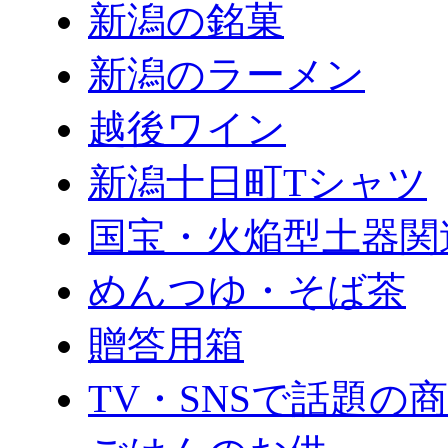
新潟の銘菓
新潟のラーメン
越後ワイン
新潟十日町Tシャツ
国宝・火焔型土器関
めんつゆ・そば茶
贈答用箱
TV・SNSで話題の