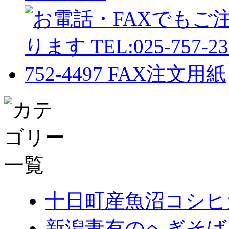
十日町産魚沼コシヒ
新潟妻有のへぎそば