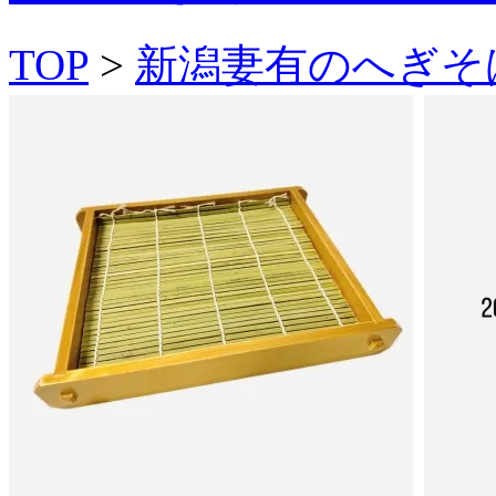
TOP
>
新潟妻有のへぎそ