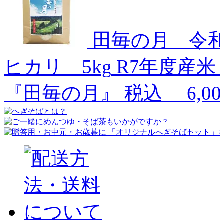
田毎の月 令
ヒカリ 5kg
R7年度産
『田毎の月』
税込
6,0