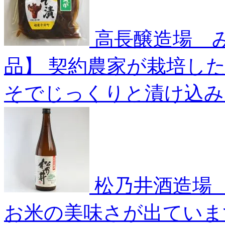
高長醸造場 
品】
契約農家が栽培し
そでじっくりと漬け込み
松乃井酒造場 
お米の美味さが出ていま