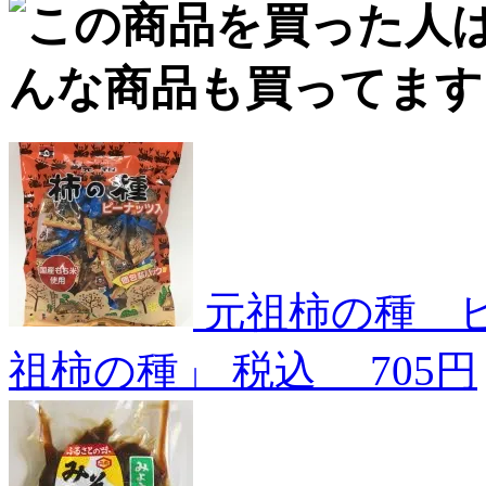
元祖柿の種 
祖柿の種」
税込
705円