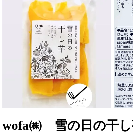
wofa㈱ 雪の日の干し