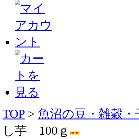
TOP
>
魚沼の豆・雑穀・
し芋 100ｇ