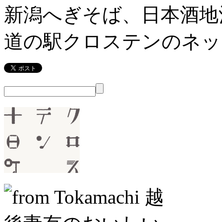
新潟へぎそば、日本酒地
道の駅クロステンのネッ