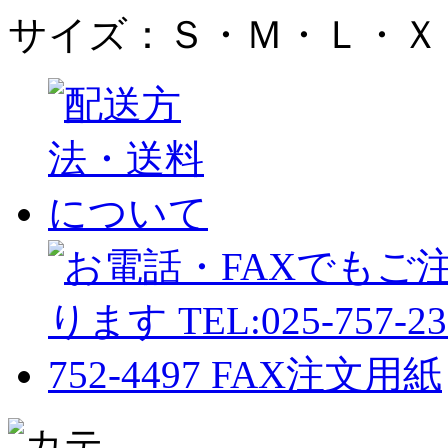
サイズ：Ｓ・Ｍ・Ｌ・Ｘ