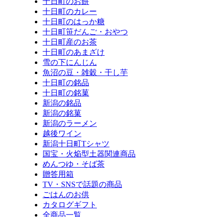
十日町のお餅
十日町のカレー
十日町のはっか糖
十日町笹だんご・おやつ
十日町産のお茶
十日町のあまざけ
雪の下にんじん
魚沼の豆・雑穀・干し芋
十日町の銘品
十日町の銘菓
新潟の銘品
新潟の銘菓
新潟のラーメン
越後ワイン
新潟十日町Tシャツ
国宝・火焔型土器関連商品
めんつゆ・そば茶
贈答用箱
TV・SNSで話題の商品
ごはんのお供
カタログギフト
全商品一覧