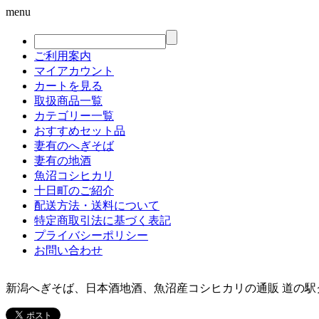
menu
ご利用案内
マイアカウント
カートを見る
取扱商品一覧
カテゴリー一覧
おすすめセット品
妻有のへぎそば
妻有の地酒
魚沼コシヒカリ
十日町のご紹介
配送方法・送料について
特定商取引法に基づく表記
プライバシーポリシー
お問い合わせ
新潟へぎそば、日本酒地酒、魚沼産コシヒカリの通販 道の