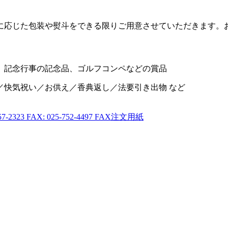
に応じた包装や熨斗をできる限りご用意させていただきます。
／快気祝い／お供え／香典返し／法要引き出物 など