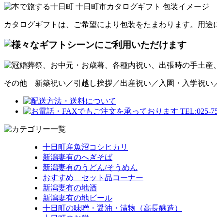
カタログギフトは、ご希望により包装をたまわります。用途
その他 新築祝い／引越し挨拶／出産祝い／入園・入学祝い
十日町産魚沼コシヒカリ
新潟妻有のへぎそば
新潟妻有のうどん/そうめん
おすすめ セット品コーナー
新潟妻有の地酒
新潟妻有の地ビール
十日町の味噌・醤油・漬物（高長醸造）