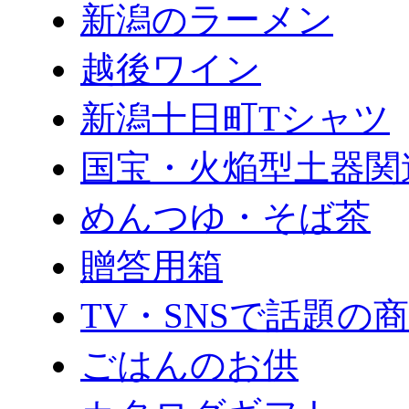
新潟のラーメン
越後ワイン
新潟十日町Tシャツ
国宝・火焔型土器関
めんつゆ・そば茶
贈答用箱
TV・SNSで話題の
ごはんのお供