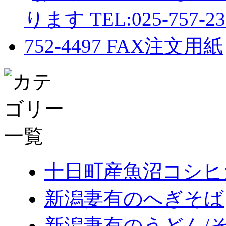
十日町産魚沼コシヒ
新潟妻有のへぎそば
新潟妻有のうどん/