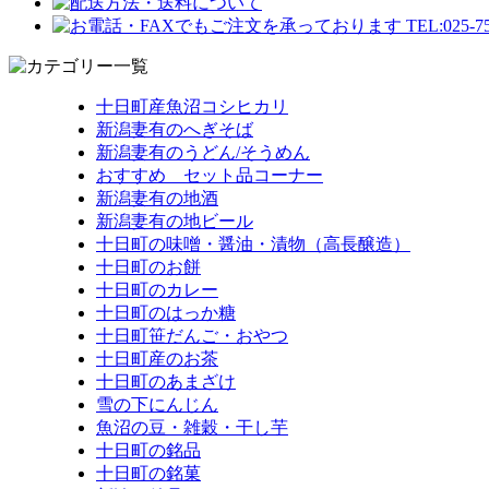
十日町産魚沼コシヒカリ
新潟妻有のへぎそば
新潟妻有のうどん/そうめん
おすすめ セット品コーナー
新潟妻有の地酒
新潟妻有の地ビール
十日町の味噌・醤油・漬物（高長醸造）
十日町のお餅
十日町のカレー
十日町のはっか糖
十日町笹だんご・おやつ
十日町産のお茶
十日町のあまざけ
雪の下にんじん
魚沼の豆・雑穀・干し芋
十日町の銘品
十日町の銘菓