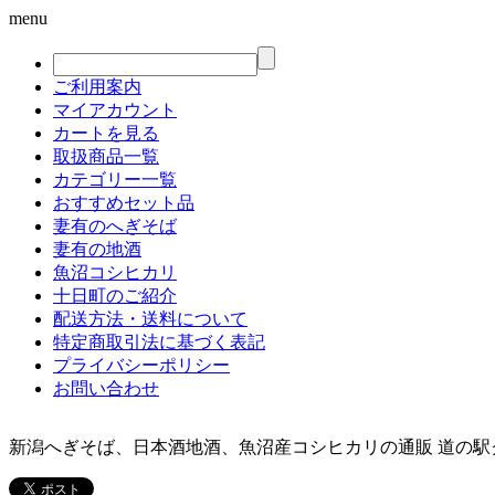
menu
ご利用案内
マイアカウント
カートを見る
取扱商品一覧
カテゴリー一覧
おすすめセット品
妻有のへぎそば
妻有の地酒
魚沼コシヒカリ
十日町のご紹介
配送方法・送料について
特定商取引法に基づく表記
プライバシーポリシー
お問い合わせ
新潟へぎそば、日本酒地酒、魚沼産コシヒカリの通販 道の