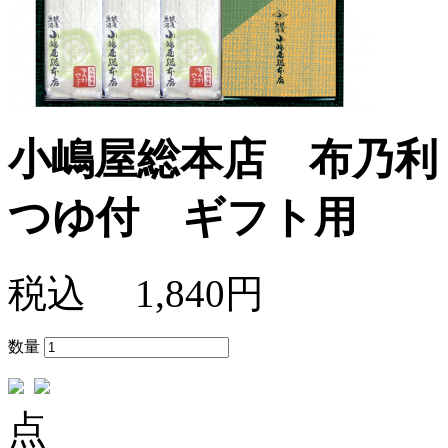
小嶋屋総本店 布乃利 
つゆ付 ギフト用
税込
1,840円
数量
点