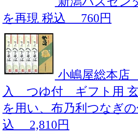
新潟バスセン
を再現
税込
760円
小嶋屋総本店 
入 つゆ付 ギフト用
を用い、布乃利つなぎの
込
2,810円