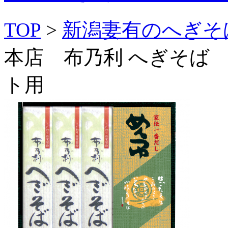
TOP
>
新潟妻有のへぎそ
本店 布乃利 へぎそば 
ト用