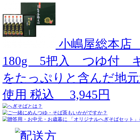
小嶋屋総本店
180g 5把入 つゆ付 
をたっぷりと含んだ地元
使用
税込
3,945円