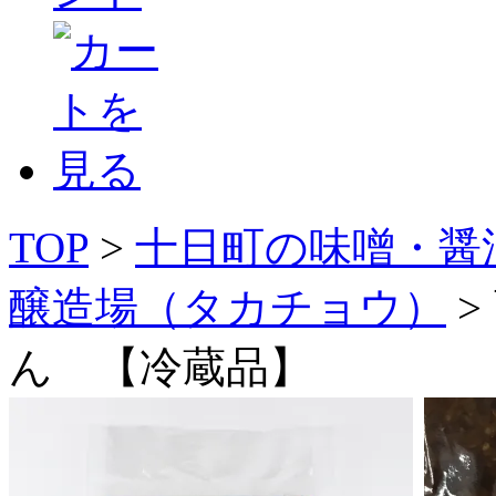
TOP
>
十日町の味噌・醤
醸造場（タカチョウ）
>
ん 【冷蔵品】