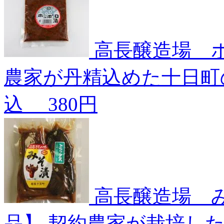
高長醸造場 
農家が丹精込めた十日町
込
380円
高長醸造場 
品】
契約農家が栽培し