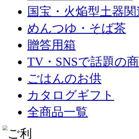
国宝・火焔型土器関
めんつゆ・そば茶
贈答用箱
TV・SNSで話題の
ごはんのお供
カタログギフト
全商品一覧