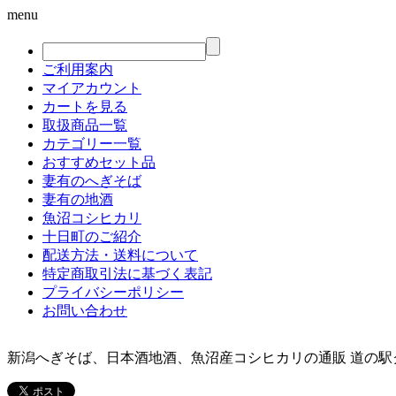
menu
ご利用案内
マイアカウント
カートを見る
取扱商品一覧
カテゴリー一覧
おすすめセット品
妻有のへぎそば
妻有の地酒
魚沼コシヒカリ
十日町のご紹介
配送方法・送料について
特定商取引法に基づく表記
プライバシーポリシー
お問い合わせ
新潟へぎそば、日本酒地酒、魚沼産コシヒカリの通販 道の