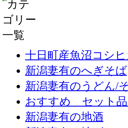
十日町産魚沼コシヒ
新潟妻有のへぎそば
新潟妻有のうどん/
おすすめ セット品
新潟妻有の地酒