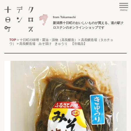
menu
from Tokamachi
新潟県十日町のおいしいものが買える、
道の駅ク
ロステンのオンラインショップです
TOP
>
十日町の味噌・醤油・漬物（高長醸造）
>
高長醸造場（タカチョ
ウ）
> 高長醸造場 みそ漬け きゅうり 【冷蔵品】