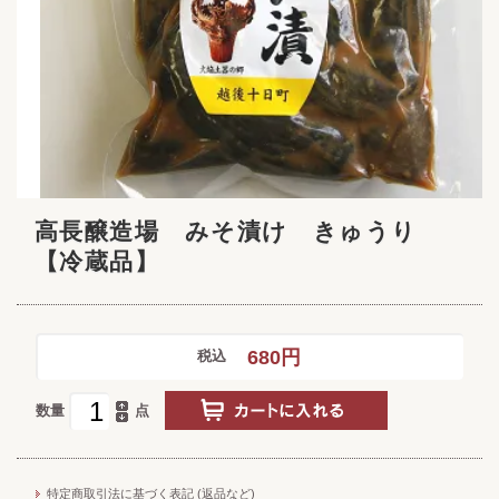
高長醸造場 みそ漬け きゅうり
【冷蔵品】
680円
税込
数量
点
特定商取引法に基づく表記 (返品など)