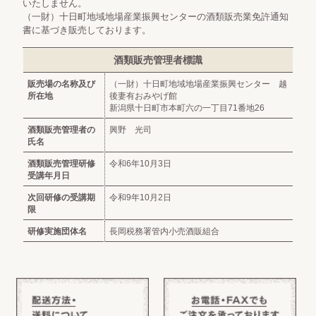
いたしません。
（一財）十日町地域地場産業振興センターの酒類販売業免許通知
書に基づき販売しております。
酒類販売管理者標識
販売場の名称及び
（一財）十日町地域地場産業振興センター 越
所在地
後妻有おみやげ館
新潟県十日町市本町六の一丁目71番地26
酒類販売管理者の
興野 光司
氏名
酒類販売管理研修
令和6年10月3日
受講年月日
次回研修の受講期
令和9年10月2日
限
研修実施団体名
長岡税務署管内小売酒販組合