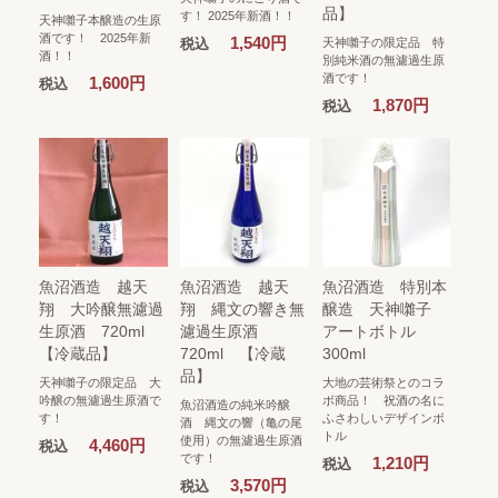
品】
す！ 2025年新酒！！
天神囃子本醸造の生原
酒です！ 2025年新
1,540円
税込
天神囃子の限定品 特
酒！！
別純米酒の無濾過生原
酒です！
1,600円
税込
1,870円
税込
魚沼酒造 越天
魚沼酒造 越天
魚沼酒造 特別本
翔 大吟醸無濾過
翔 縄文の響き無
醸造 天神囃子
生原酒 720ml
濾過生原酒
アートボトル
【冷蔵品】
720ml 【冷蔵
300ml
品】
天神囃子の限定品 大
大地の芸術祭とのコラ
吟醸の無濾過生原酒で
ボ商品！ 祝酒の名に
魚沼酒造の純米吟醸
す！
ふさわしいデザインボ
酒 縄文の響（亀の尾
トル
使用）の無濾過生原酒
4,460円
税込
です！
1,210円
税込
3,570円
税込