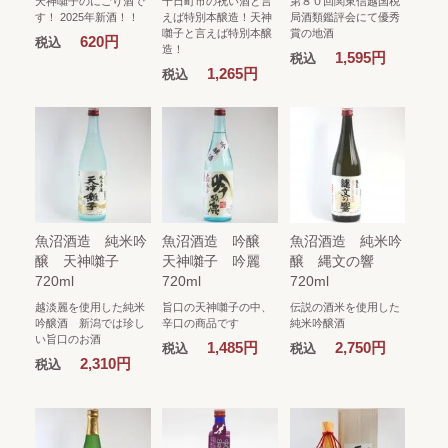
天神囃子のにごり酒で
十日町市の祝い酒と言
第８０回関東信越国税
す！ 2025年新酒！！
えば特別本醸造！天神
局酒類鑑評会にて優秀
囃子と言えば特別本醸
賞の地酒
620円
税込
造！
1,595円
税込
1,265円
税込
魚沼酒造 純米吟
魚沼酒造 吟醸
魚沼酒造 純米吟
醸 天神囃子
天神囃子 吟麗
醸 縄文の響
720ml
720ml
720ml
越淡麗を使用した純米
旨口の天神囃子の中、
伝説の酒米を使用した
吟醸酒 新潟では珍し
辛口の商品です
純米吟醸酒
い旨口のお酒
1,485円
2,750円
税込
税込
2,310円
税込