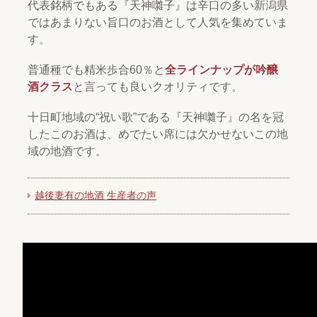
代表銘柄でもある『天神囃子』は辛口の多い新潟県
ではあまりない旨口のお酒として人気を集めていま
す。
普通種でも精米歩合60％と
全ラインナップが吟醸
酒クラス
と言っても良いクオリティです。
十日町地域の“祝い歌”である『天神囃子』の名を冠
したこのお酒は、めでたい席には欠かせないこの地
域の地酒です。
越後妻有の地酒 生産者の声