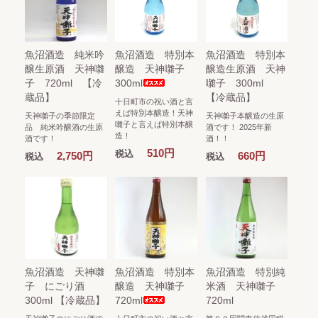
魚沼酒造 純米吟
魚沼酒造 特別本
魚沼酒造 特別本
醸生原酒 天神囃
醸造 天神囃子
醸造生原酒 天神
子 720ml 【冷
300ml
囃子 300ml
蔵品】
【冷蔵品】
十日町市の祝い酒と言
えば特別本醸造！天神
天神囃子の季節限定
天神囃子本醸造の生原
囃子と言えば特別本醸
品 純米吟醸酒の生原
酒です！ 2025年新
造！
酒です！
酒！！
510円
税込
2,750円
660円
税込
税込
魚沼酒造 天神囃
魚沼酒造 特別本
魚沼酒造 特別純
子 にごり酒
醸造 天神囃子
米酒 天神囃子
300ml 【冷蔵品】
720ml
720ml