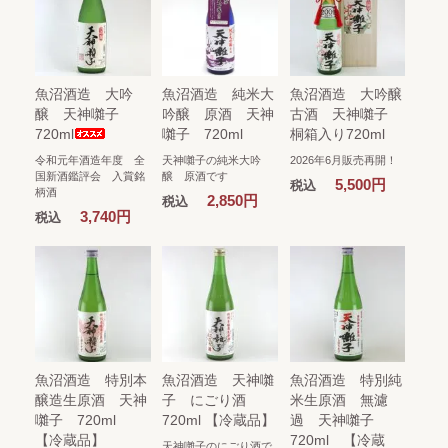
魚沼酒造 大吟
魚沼酒造 純米大
魚沼酒造 大吟醸
醸 天神囃子
吟醸 原酒 天神
古酒 天神囃子
720ml
囃子 720ml
桐箱入り720ml
令和元年酒造年度 全
天神囃子の純米大吟
2026年6月販売再開！
国新酒鑑評会 入賞銘
醸 原酒です
5,500円
税込
柄酒
2,850円
税込
3,740円
税込
魚沼酒造 特別本
魚沼酒造 天神囃
魚沼酒造 特別純
醸造生原酒 天神
子 にごり酒
米生原酒 無濾
囃子 720ml
720ml 【冷蔵品】
過 天神囃子
【冷蔵品】
720ml 【冷蔵
天神囃子のにごり酒で