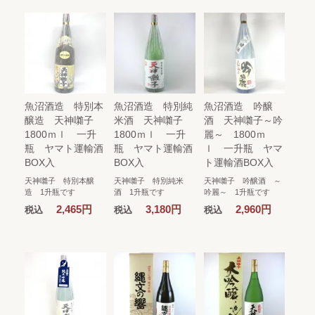
魚沼酒造 特別本
魚沼酒造 特別純
魚沼酒造 吟醸
醸造 天神囃子
米酒 天神囃子
酒 天神囃子～吟
1800ｍｌ 一升
1800ｍｌ 一升
麗～ 1800ｍ
瓶 ヤマト運輸酒
瓶 ヤマト運輸酒
ｌ 一升瓶 ヤマ
BOX入
BOX入
ト運輸酒BOX入
天神囃子 特別本醸
天神囃子 特別純米
天神囃子 吟醸酒 ～
造 1升瓶です
酒 1升瓶です
吟麗～ 1升瓶です
2,465円
3,180円
2,960円
税込
税込
税込