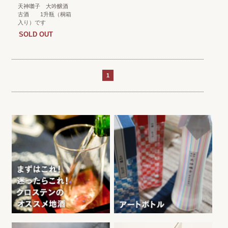
天神囃子 大吟醸酒
古酒 1升瓶（桐箱
入り）です
SOLD OUT
1