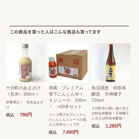
十日町のあまざけ
津南 プレミアム
魚沼酒造 特別本
（玄米）300ｍｌ
雪下にんじんＭＩ
醸造 天神囃子
Ｘジュース 200ｍ
720ml
栄養満点！ 玄米あまざ
ｌ ×20本セット
け
十日町市の祝い酒と言え
ば特別本醸造！天神囃子
780円
税込
リンゴ果汁をブレンドし
と言えば特別本醸造！
たにんじんジュースの箱
入り20本セットです
1,265円
税込
7,600円
税込