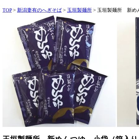
TOP
>
新潟妻有のへぎそば
>
玉垣製麺所
> 玉垣製麺所 新めん