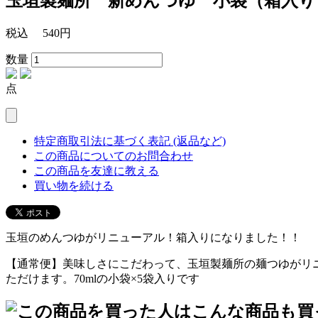
玉垣製麺所 新めんつゆ 小袋（箱入り） 
税込
540円
数量
点
特定商取引法に基づく表記 (返品など)
この商品についてのお問合わせ
この商品を友達に教える
買い物を続ける
玉垣のめんつゆがリニューアル！箱入りになりました！！
【通常便】美味しさにこだわって、玉垣製麺所の麺つゆがリ
ただけます。70mlの小袋×5袋入りです