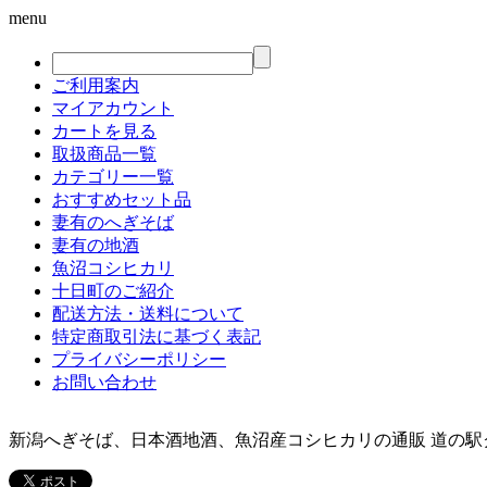
menu
ご利用案内
マイアカウント
カートを見る
取扱商品一覧
カテゴリー一覧
おすすめセット品
妻有のへぎそば
妻有の地酒
魚沼コシヒカリ
十日町のご紹介
配送方法・送料について
特定商取引法に基づく表記
プライバシーポリシー
お問い合わせ
新潟へぎそば、日本酒地酒、魚沼産コシヒカリの通販 道の