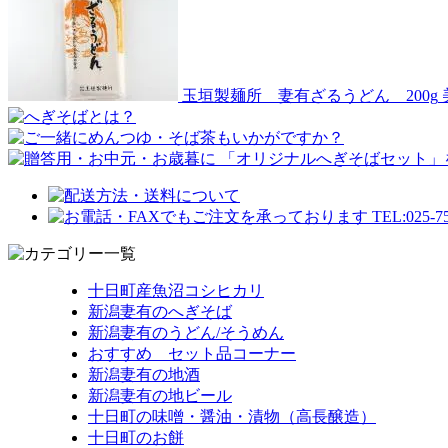
玉垣製麺所 妻有ざるうどん 200g
十日町産魚沼コシヒカリ
新潟妻有のへぎそば
新潟妻有のうどん/そうめん
おすすめ セット品コーナー
新潟妻有の地酒
新潟妻有の地ビール
十日町の味噌・醤油・漬物（高長醸造）
十日町のお餅