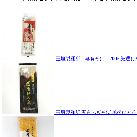
玉垣製麺所 妻有そば 200g
厳選し
玉垣製麺所 妻有へぎそば 越後ひとゑ 