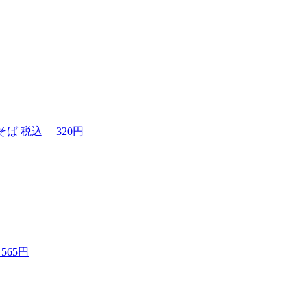
そば
税込
320円
565円