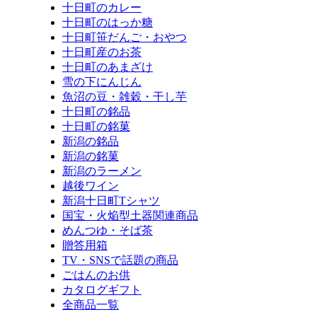
十日町のカレー
十日町のはっか糖
十日町笹だんご・おやつ
十日町産のお茶
十日町のあまざけ
雪の下にんじん
魚沼の豆・雑穀・干し芋
十日町の銘品
十日町の銘菓
新潟の銘品
新潟の銘菓
新潟のラーメン
越後ワイン
新潟十日町Tシャツ
国宝・火焔型土器関連商品
めんつゆ・そば茶
贈答用箱
TV・SNSで話題の商品
ごはんのお供
カタログギフト
全商品一覧