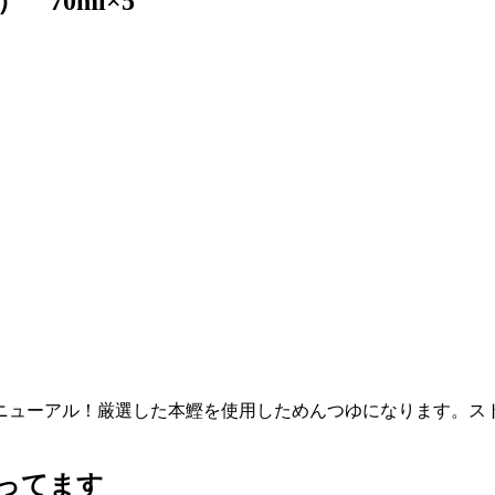
70ml×5
ニューアル！厳選した本鰹を使用しためんつゆになります。ス