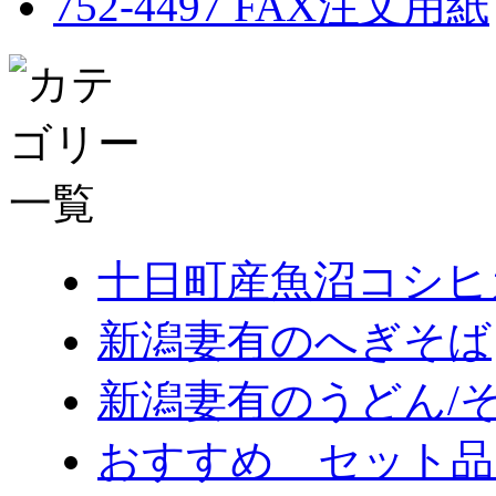
十日町産魚沼コシヒ
新潟妻有のへぎそば
新潟妻有のうどん/
おすすめ セット品