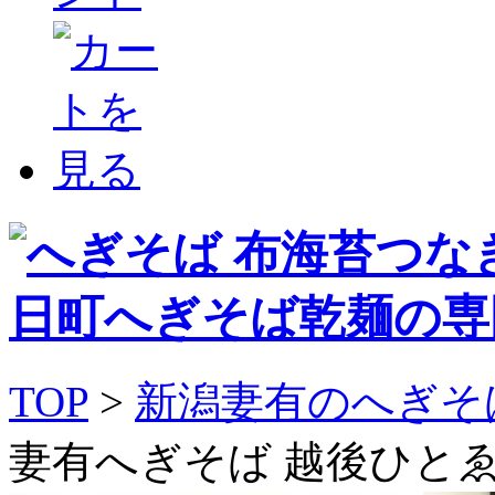
TOP
>
新潟妻有のへぎそ
妻有へぎそば 越後ひとゑ