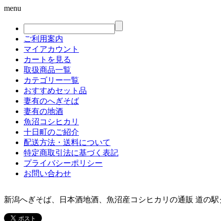
menu
ご利用案内
マイアカウント
カートを見る
取扱商品一覧
カテゴリー一覧
おすすめセット品
妻有のへぎそば
妻有の地酒
魚沼コシヒカリ
十日町のご紹介
配送方法・送料について
特定商取引法に基づく表記
プライバシーポリシー
お問い合わせ
新潟へぎそば、日本酒地酒、魚沼産コシヒカリの通販 道の