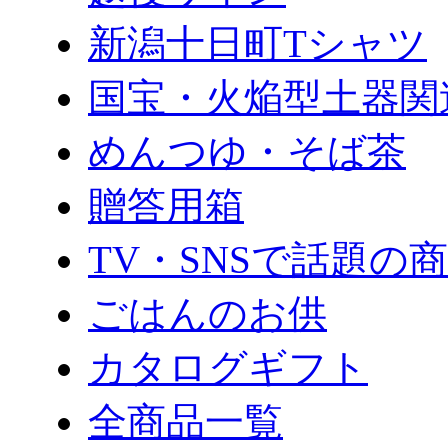
新潟十日町Tシャツ
国宝・火焔型土器関
めんつゆ・そば茶
贈答用箱
TV・SNSで話題の
ごはんのお供
カタログギフト
全商品一覧