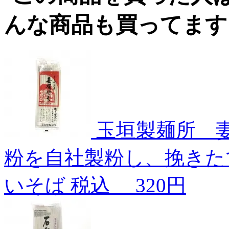
玉垣製麺所 妻
粉を自社製粉し、挽きた
いそば
税込
320円