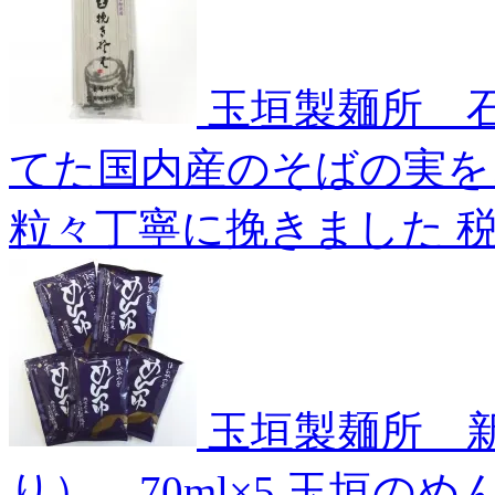
玉垣製麺所 石
てた国内産のそばの実を
粒々丁寧に挽きました
玉垣製麺所 
り） 70ml×5
玉垣のめ