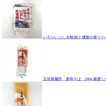
いろりいぶし大根漬け
燻製の香りと
玉垣製麺所 妻有そば 200g
厳選し