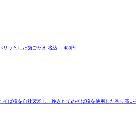
パリッとした歯ごたえ
税込
480円
たそば粉を自社製粉し、挽きたてのそば粉を使用した香り高い