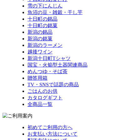
雪の下にんじん
魚沼の豆・雑穀・干し芋
十日町の銘品
十日町の銘菓
新潟の銘品
新潟の銘菓
新潟のラーメン
越後ワイン
新潟十日町Tシャツ
国宝・火焔型土器関連商品
めんつゆ・そば茶
贈答用箱
TV・SNSで話題の商品
ごはんのお供
カタログギフト
全商品一覧
初めてご利用の方へ
お支払い方法について