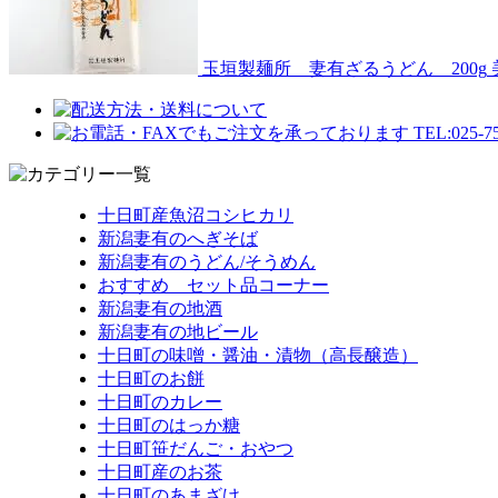
玉垣製麺所 妻有ざるうどん 200g
十日町産魚沼コシヒカリ
新潟妻有のへぎそば
新潟妻有のうどん/そうめん
おすすめ セット品コーナー
新潟妻有の地酒
新潟妻有の地ビール
十日町の味噌・醤油・漬物（高長醸造）
十日町のお餅
十日町のカレー
十日町のはっか糖
十日町笹だんご・おやつ
十日町産のお茶
十日町のあまざけ