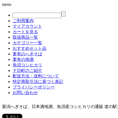
menu
ご利用案内
マイアカウント
カートを見る
取扱商品一覧
カテゴリー一覧
おすすめセット品
妻有のへぎそば
妻有の地酒
魚沼コシヒカリ
十日町のご紹介
配送方法・送料について
特定商取引法に基づく表記
プライバシーポリシー
お問い合わせ
新潟へぎそば、日本酒地酒、魚沼産コシヒカリの通販 道の