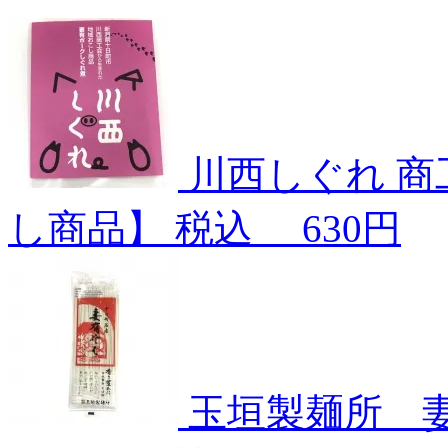
川西しぐれ
商
し商品】
税込
630円
玉垣製麺所 妻