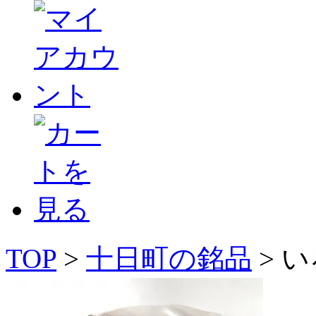
TOP
>
十日町の銘品
> 