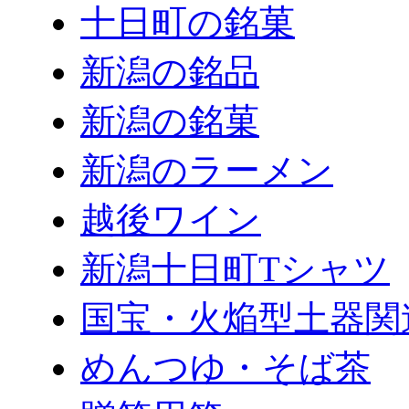
十日町の銘菓
新潟の銘品
新潟の銘菓
新潟のラーメン
越後ワイン
新潟十日町Tシャツ
国宝・火焔型土器関
めんつゆ・そば茶