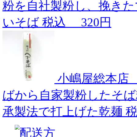
粉を自社製粉し、挽きた
いそば
税込
320円
小嶋屋総本店 
ばから自家製粉したそば
承製法で打上げた乾麺