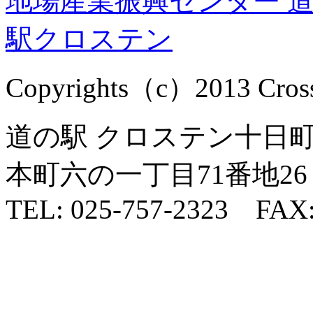
Copyrights（c）2013 Cross1
道の駅 クロステン十日町 
本町六の一丁目71番地26
TEL: 025-757-2323 FAX: