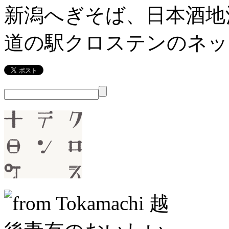
新潟へぎそば、日本酒地
道の駅クロステンのネッ