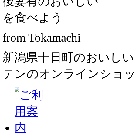
from Tokamachi
新潟県十日町のおいしい
テンのオンラインショッ