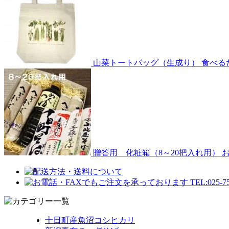
山菜トートバッグ（生成り）
食べる
贈答用 化粧箱（8～20把入れ用）
十日町産魚沼コシヒカリ