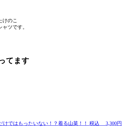
たけのこ
シャツです。
だけではもったいない！？着る山菜！！
税込
3,300円