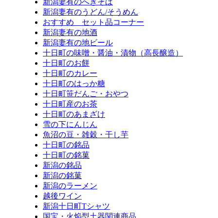
新潟妻有のへぎそば
新潟妻有のうどん/そうめん
おすすめ セット品コーナー
新潟妻有の地酒
新潟妻有の地ビール
十日町の味噌・醤油・漬物（高長醸造）
十日町のお餅
十日町のカレー
十日町のはっか糖
十日町笹だんご・おやつ
十日町産のお茶
十日町のあまざけ
雪の下にんじん
魚沼の豆・雑穀・干し芋
十日町の銘品
十日町の銘菓
新潟の銘品
新潟の銘菓
新潟のラーメン
越後ワイン
新潟十日町Tシャツ
国宝・火焔型土器関連商品