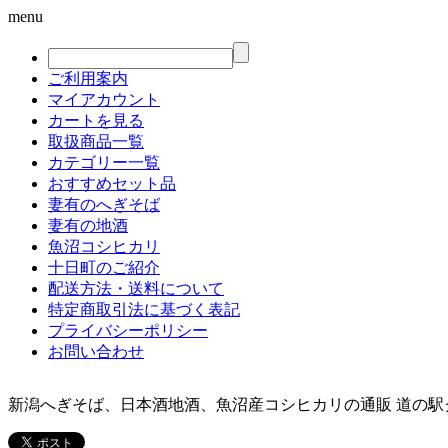
menu
ご利用案内
マイアカウント
カートを見る
取扱商品一覧
カテゴリー一覧
おすすめセット品
妻有のへぎそば
妻有の地酒
魚沼コシヒカリ
十日町のご紹介
配送方法・送料について
特定商取引法に基づく表記
プライバシーポリシー
お問い合わせ
新潟へぎそば、日本酒地酒、魚沼産コシヒカリの通販 道の