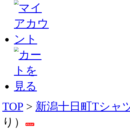
TOP
>
新潟十日町Tシャ
り）