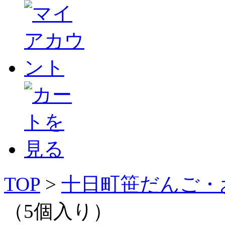
TOP
>
十日町笹だんご・
（5個入り）