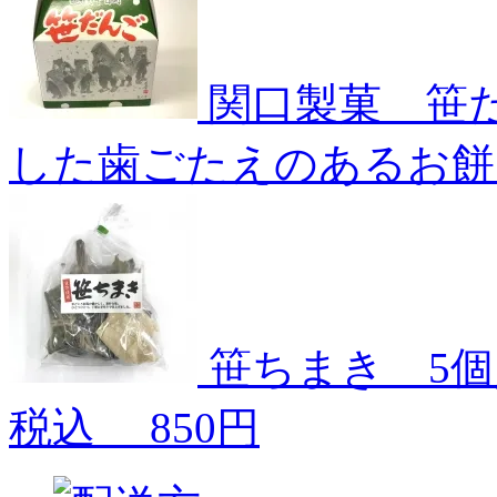
関口製菓 笹
した歯ごたえのあるお餅
笹ちまき 5
税込
850円