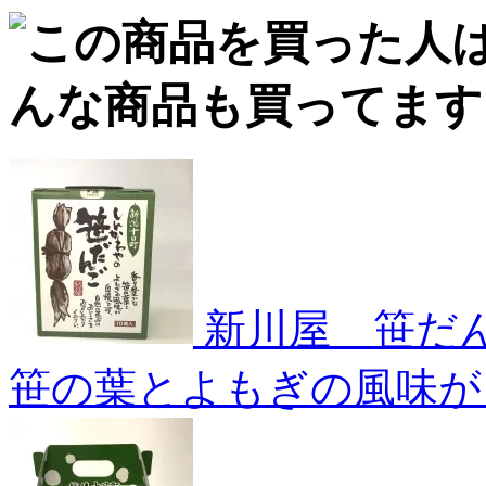
新川屋 笹だん
笹の葉とよもぎの風味が