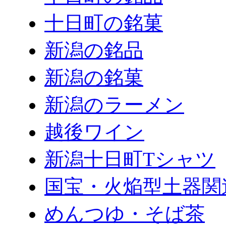
十日町の銘菓
新潟の銘品
新潟の銘菓
新潟のラーメン
越後ワイン
新潟十日町Tシャツ
国宝・火焔型土器関
めんつゆ・そば茶