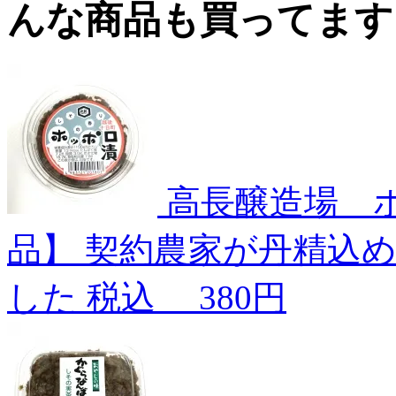
高長醸造場 
品】
契約農家が丹精込
した
税込
380円