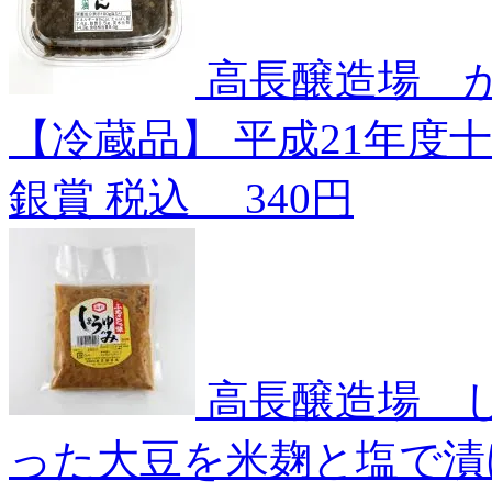
高長醸造場 
【冷蔵品】
平成21年度
銀賞
税込
340円
高長醸造場 
った大豆を米麹と塩で漬