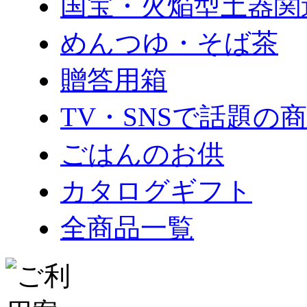
国宝・火焔型土器関
めんつゆ・そば茶
贈答用箱
TV・SNSで話題の
ごはんのお供
カタログギフト
全商品一覧