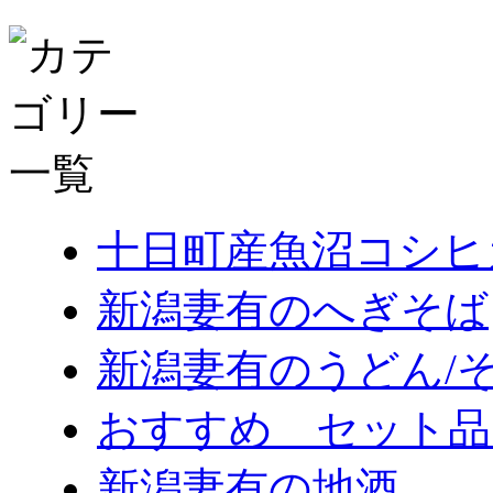
十日町産魚沼コシヒ
新潟妻有のへぎそば
新潟妻有のうどん/
おすすめ セット品
新潟妻有の地酒