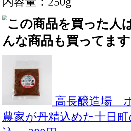
内容量：250g
高長醸造場 
農家が丹精込めた十日町