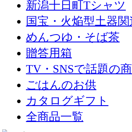
新潟十日町Tシャツ
国宝・火焔型土器関
めんつゆ・そば茶
贈答用箱
TV・SNSで話題の
ごはんのお供
カタログギフト
全商品一覧