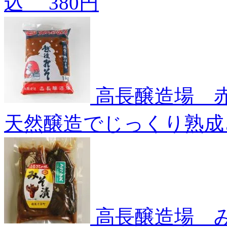
込
380円
高長醸造場 赤
天然醸造でじっくり熟成
高長醸造場 