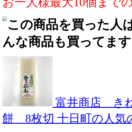
お一人様最大10個まで
富井商店 き
餅 8枚切
十日町の人気