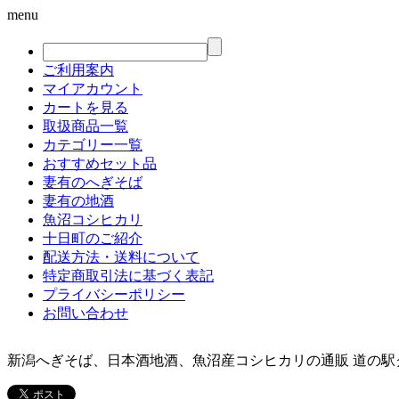
menu
ご利用案内
マイアカウント
カートを見る
取扱商品一覧
カテゴリー一覧
おすすめセット品
妻有のへぎそば
妻有の地酒
魚沼コシヒカリ
十日町のご紹介
配送方法・送料について
特定商取引法に基づく表記
プライバシーポリシー
お問い合わせ
新潟へぎそば、日本酒地酒、魚沼産コシヒカリの通販 道の