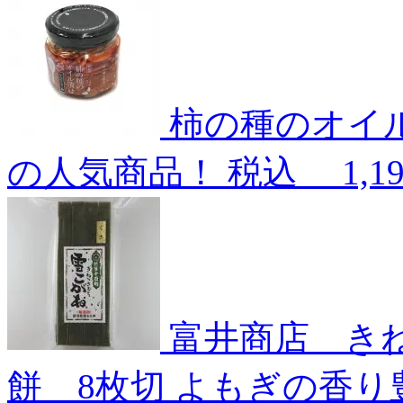
柿の種のオイ
の人気商品！
税込
1,1
富井商店 き
餅 8枚切
よもぎの香り