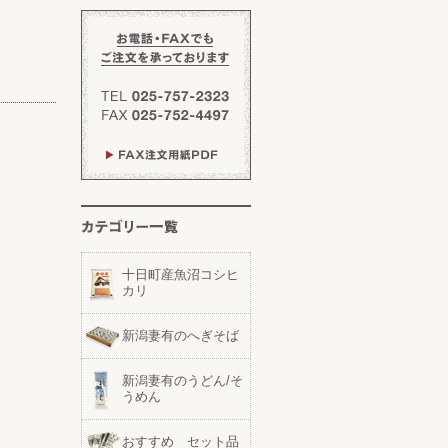
十日町産魚沼コシヒ
カリ
新潟妻有のへぎそば
新潟妻有のうどん/そ
うめん
おすすめ セット品