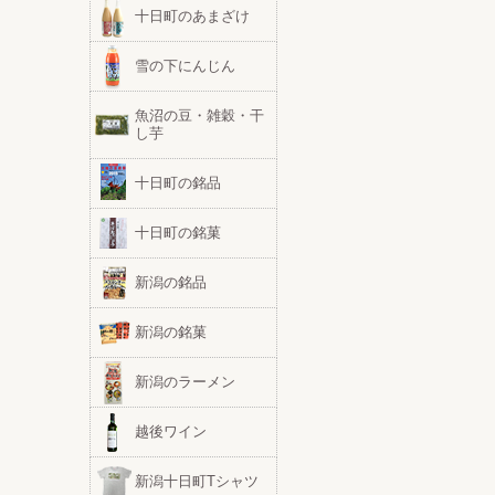
十日町のあまざけ
雪の下にんじん
魚沼の豆・雑穀・干
し芋
十日町の銘品
十日町の銘菓
新潟の銘品
新潟の銘菓
新潟のラーメン
越後ワイン
新潟十日町Tシャツ