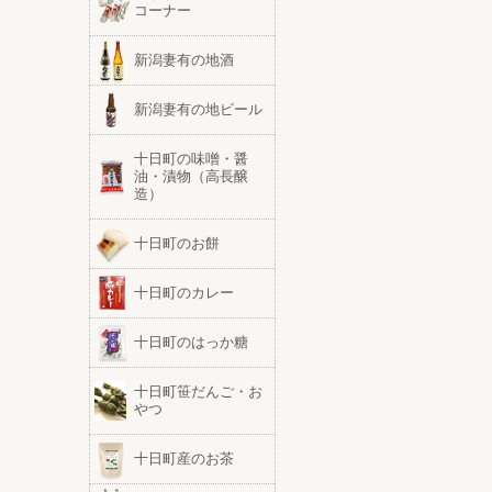
コーナー
新潟妻有の地酒
新潟妻有の地ビール
十日町の味噌・醤
油・漬物（高長醸
造）
十日町のお餅
十日町のカレー
十日町のはっか糖
十日町笹だんご・お
やつ
十日町産のお茶