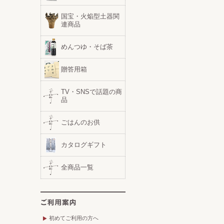
国宝・火焔型土器関
連商品
めんつゆ・そば茶
贈答用箱
TV・SNSで話題の商
品
ごはんのお供
カタログギフト
全商品一覧
初めてご利用の方へ