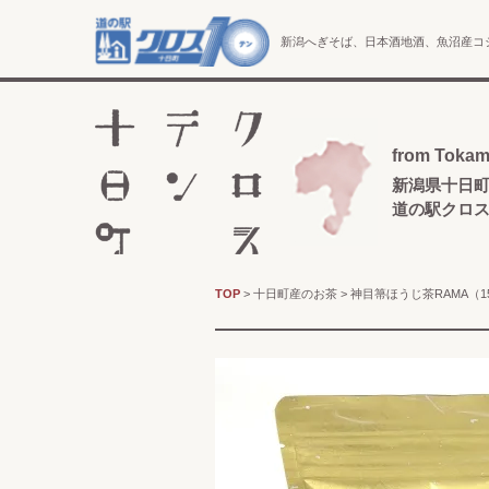
新潟へぎそば、日本酒地酒、魚沼産コ
from Tokam
新潟県十日
道の駅クロ
TOP
>
十日町産のお茶
> 神目箒ほうじ茶RAMA（