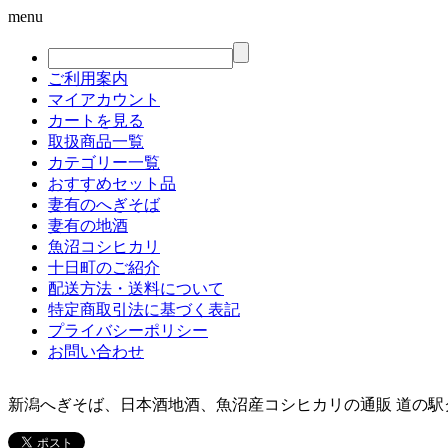
menu
ご利用案内
マイアカウント
カートを見る
取扱商品一覧
カテゴリー一覧
おすすめセット品
妻有のへぎそば
妻有の地酒
魚沼コシヒカリ
十日町のご紹介
配送方法・送料について
特定商取引法に基づく表記
プライバシーポリシー
お問い合わせ
新潟へぎそば、日本酒地酒、魚沼産コシヒカリの通販 道の