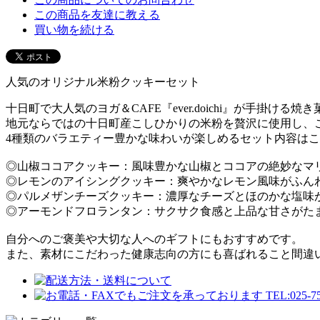
この商品を友達に教える
買い物を続ける
人気のオリジナル米粉クッキーセット
十日町で大人気のヨガ＆CAFE『ever.doichi』が手掛
地元ならではの十日町産こしひかりの米粉を贅沢に使用し、
4種類のバラエティー豊かな味わいが楽しめるセット内容は
◎山椒ココアクッキー：風味豊かな山椒とココアの絶妙なマ
◎レモンのアイシングクッキー：爽やかなレモン風味がふん
◎パルメザンチーズクッキー：濃厚なチーズとほのかな塩味
◎アーモンドフロランタン：サクサク食感と上品な甘さがた
自分へのご褒美や大切な人へのギフトにもおすすめです。
また、素材にこだわった健康志向の方にも喜ばれること間違