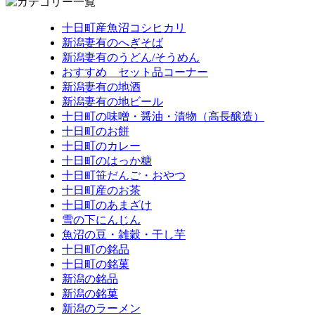
十日町産魚沼コシヒカリ
新潟妻有のへぎそば
新潟妻有のうどん/そうめん
おすすめ セット品コーナー
新潟妻有の地酒
新潟妻有の地ビール
十日町の味噌・醤油・漬物（高長醸造）
十日町のお餅
十日町のカレー
十日町のはっか糖
十日町笹だんご・おやつ
十日町産のお茶
十日町のあまざけ
雪の下にんじん
魚沼の豆・雑穀・干し芋
十日町の銘品
十日町の銘菓
新潟の銘品
新潟の銘菓
新潟のラーメン