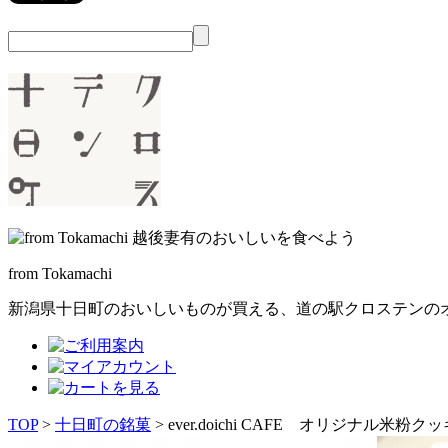
from Tokamachi
新潟県十日町のおいしいものが買える、
道の駅クロステンの
TOP
>
十日町の銘菓
> ever.doichi CAFE オリジナル米粉