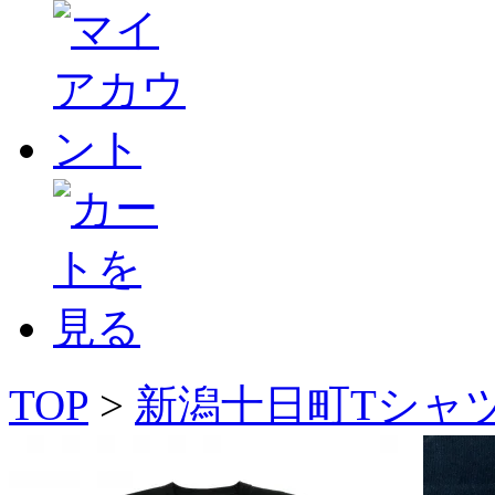
TOP
>
新潟十日町Tシャ