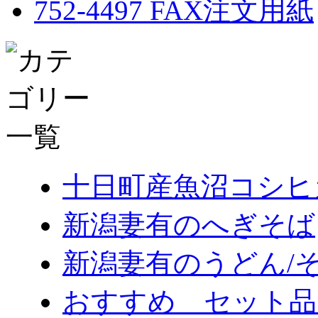
十日町産魚沼コシヒ
新潟妻有のへぎそば
新潟妻有のうどん/
おすすめ セット品