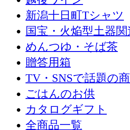
新潟十日町Tシャツ
国宝・火焔型土器関
めんつゆ・そば茶
贈答用箱
TV・SNSで話題の
ごはんのお供
カタログギフト
全商品一覧