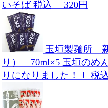
いそば
税込
320円
玉垣製麺所 
り） 70ml×5
玉垣のめ
りになりました！！
税