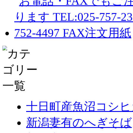
十日町産魚沼コシヒ
新潟妻有のへぎそば