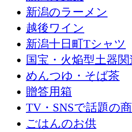
新潟のラーメン
越後ワイン
新潟十日町Tシャツ
国宝・火焔型土器関
めんつゆ・そば茶
贈答用箱
TV・SNSで話題の
ごはんのお供