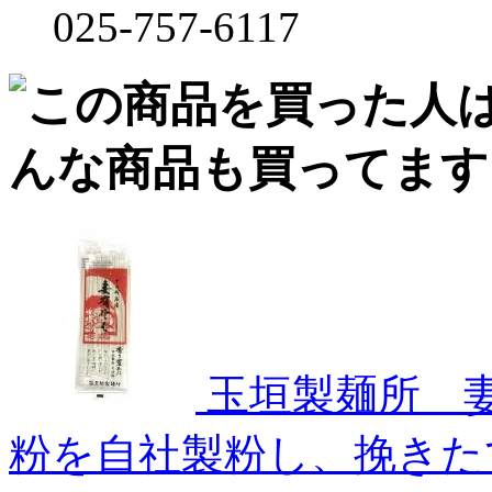
025-757-6117
玉垣製麺所 妻
粉を自社製粉し、挽きた