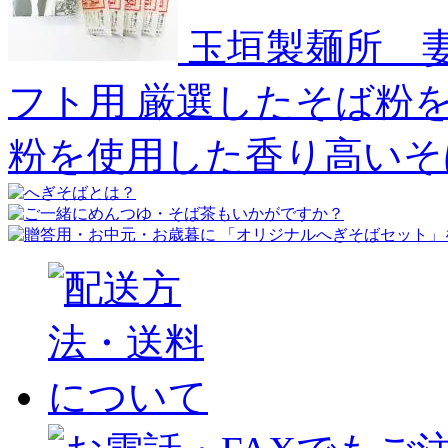
玉垣製麺所 妻
フト用
厳選したそば粉
粉を使用した香り高いそ