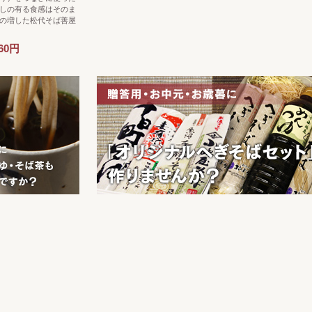
しの有る食感はそのま
の増した松代そば善屋
60円