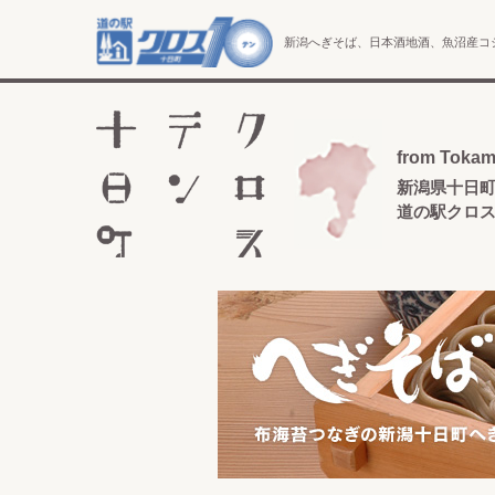
新潟へぎそば、日本酒地酒、魚沼産コ
from Tokam
新潟県十日
道の駅クロ