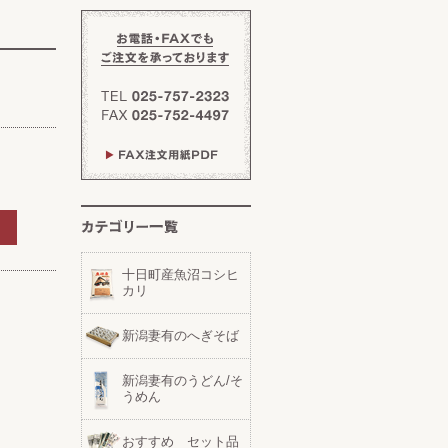
十日町産魚沼コシヒ
カリ
新潟妻有のへぎそば
新潟妻有のうどん/そ
うめん
おすすめ セット品