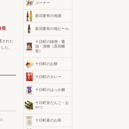
コーナー
新潟妻有の地酒
特長
新潟妻有の地ビール
選された
十日町の味噌・醤
油・漬物（高長醸
ました。
造）
十日町のお餅
十日町のカレー
十日町のはっか糖
十日町笹だんご・お
やつ
り)
十日町産のお茶