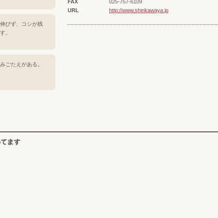
FAX
025-757-6109
URL
http://www.shinkawaya.jp
伸びず、コシが残
す。
みごたえがある。