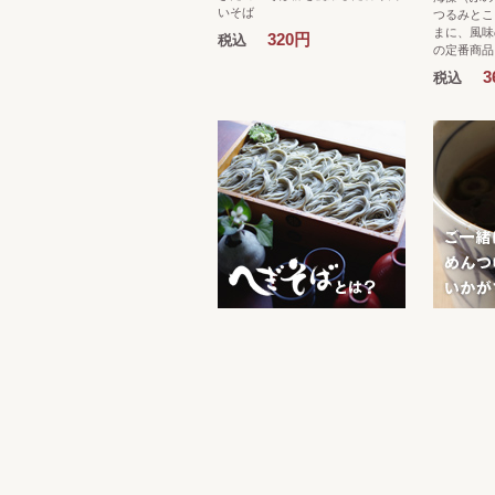
いそば
つるみとこ
まに、風味
320円
税込
の定番商品
3
税込