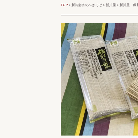
TOP
>
新潟妻有のへぎそば
>
新川屋
> 新川屋 磯割