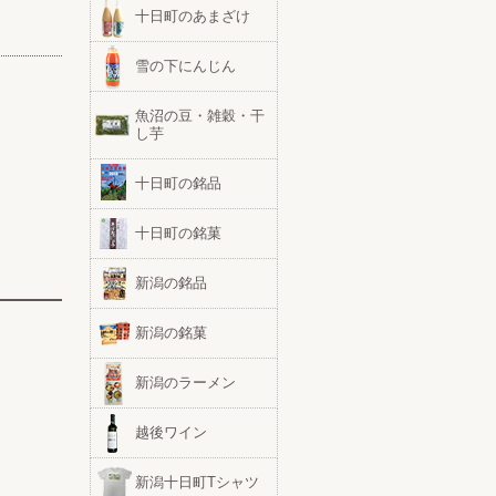
十日町のあまざけ
雪の下にんじん
魚沼の豆・雑穀・干
し芋
十日町の銘品
十日町の銘菓
新潟の銘品
新潟の銘菓
新潟のラーメン
越後ワイン
新潟十日町Tシャツ