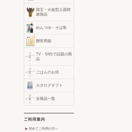
国宝・火焔型土器関
連商品
めんつゆ・そば茶
贈答用箱
TV・SNSで話題の商
品
ごはんのお供
カタログギフト
全商品一覧
初めてご利用の方へ