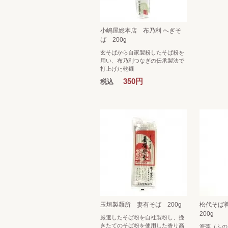
小嶋屋総本店 布乃利 へぎそ
ば 200g
玄そばから自家製粉したそば粉を
用い、布乃利つなぎの伝承製法で
打上げた乾麺
350円
税込
玉垣製麺所 妻有そば 200g
松代そば
200g
厳選したそば粉を自社製粉し、挽
きたてのそば粉を使用した香り高
海藻（ふの