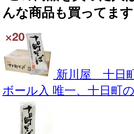
新川屋 十日町
ボール入
唯一、十日町