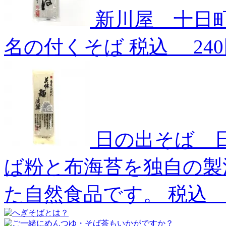
新川屋 十日町
名の付くそば
税込
24
日の出そば 日
ば粉と布海苔を独自の製
た自然食品です。
税