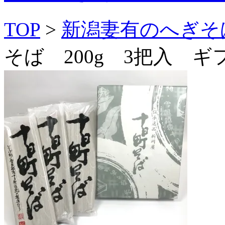
TOP
>
新潟妻有のへぎそ
そば 200g 3把入 ギ